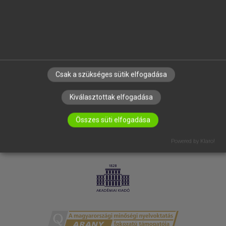
RÓLUNK
ELÉRHETŐSÉG
SÜTI BEÁLLÍTÁSOK
IRATKOZZ FEL HÍRLEVELÜNKRE!
Csak a szükséges sütik elfogadása
Kiválasztottak elfogadása
Összes süti elfogadása
Powered by Klaro!
LICENCSZERZŐDÉS
ADATVÉDELEM