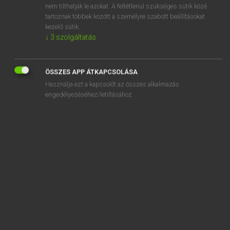
nem tilthatják le azokat. A feltétlenül szükséges sütik közé
acuminate
tartoznak többek között a személyre szabott beállításokat
kezelő sütik.
acupressure
↓
3
szolgáltatás
ÖSSZES APP ÁTKAPCSOLÁSA
Használja ezt a kapcsolót az összes alkalmazás
SZOTAR.NET APPLIKÁCIÓ
engedélyezéséhez/letiltásához.
MICROSOFT OFFICE BŐVÍTMÉNY
BEÉPÜLŐ SZÓTÁRMODUL
ONLINE NYELVVIZSGA
EGYÉNI FELHASZNÁLÓKNAK
TANULÓKNAK
OKTATÁSI INTÉZMÉNYEKNEK
VÁLLALATI MEGOLDÁSOK
SÚGÓ