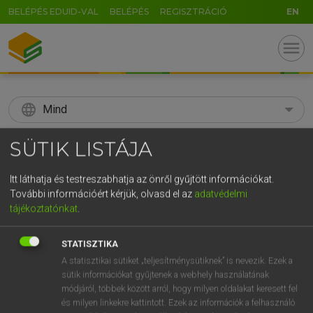
BELÉPÉS EDUID-VAL
BELÉPÉS
REGISZTRÁCIÓ
EN
menu
language
Mind
search
SÜTIK LISTÁJA
GR
KERESÉS
Itt láthatja és testreszabhatja az önről gyűjtött információkat.
5
6
7
8
9
ö
ü
ó
További információért kérjük, olvasd el az
adatvédelmi
tájékoztatónkat
.
r
t
z
u
i
o
p
ő
ú
Díjmentes angol szótár
STATISZTIKA
g
h
j
k
l
é
á
ű
Ω
fn
acuity
éleselméjűség
A statisztikai sütiket „teljesítménysütiknek” is nevezik. Ezek a
sütik információkat gyűjtenek a webhely használatának
v
b
n
m
,
.
-
AltGr
hegyesség
módjáról, többek között arról, hogy milyen oldalakat keresett fel
erősség
és milyen linkekre kattintott. Ezek az információk a felhasználó