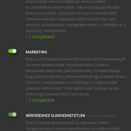
élesség
azonosítására nem használhatóak, mivel az adatok
összesítettek és anonimizáltak. Céljuk kizárólag a weboldal
hevesség
funkcióinak javítása. Ezek közé tartoznak a harmadik féltől
származó elemzési szolgáltatásokhoz tartozó sütik; ilyen
elemzési szolgáltatások a látogatóelemzések, a hőtérképek és a
közösségi médiaanalitika.
⚲ acuity
keresése szótárainkban
↓
1
szolgáltatás
MARKETING
Ezek a sütik nyomon követik a felhasználó online tevékenységét.
DÍJMENTES ANGOL SZÓTÁR
Az online tevékenységek megismerésével a hirdetők
relevánsabb reklámokat jeleníthetnek meg, és korlátozhatják,
actuary
hogy a felhasználó hány alkalommal láthat egy hirdetést. Ezek a
actuate
sütik más szervezetekkel és hirdetőkkel is megoszthatják
ezeket az információkat. Ezek állandó sütik, amelyek szinte
act up
mindig egy harmadik féltől származnak.
↓
2
szolgáltatás
act upon
acuity
MŰKÖDÉSHEZ ELENGEDHETETLEN
(mindig szükséges)
aculeate
Ezek a sütik elengedhetetlenek az oldalunkon történő
acumen
böngészéshez,a funkciók használatához, és a felhasználók