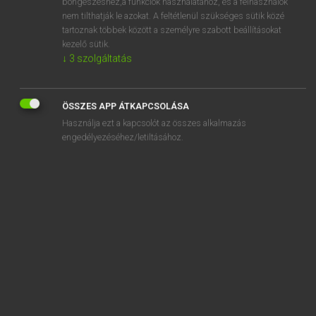
act upon
böngészéshez,a funkciók használatához, és a felhasználók
nem tilthatják le azokat. A feltétlenül szükséges sütik közé
acuity
tartoznak többek között a személyre szabott beállításokat
kezelő sütik.
aculeate
↓
3
szolgáltatás
acumen
acuminate
ÖSSZES APP ÁTKAPCSOLÁSA
acupressure
Használja ezt a kapcsolót az összes alkalmazás
engedélyezéséhez/letiltásához.
SZOTAR.NET APPLIKÁCIÓ
MICROSOFT OFFICE BŐVÍTMÉNY
BEÉPÜLŐ SZÓTÁRMODUL
ONLINE NYELVVIZSGA
EGYÉNI FELHASZNÁLÓKNAK
TANULÓKNAK