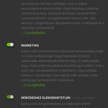
azonosítására nem használhatóak, mivel az adatok
fn
acuity
éleselméjűség
összesítettek és anonimizáltak. Céljuk kizárólag a weboldal
hegyesség
funkcióinak javítása. Ezek közé tartoznak a harmadik féltől
származó elemzési szolgáltatásokhoz tartozó sütik; ilyen
erősség
elemzési szolgáltatások a látogatóelemzések, a hőtérképek és a
élesség
közösségi médiaanalitika.
hevesség
↓
1
szolgáltatás
MARKETING
⚲ acuity
keresése szótárainkban
Ezek a sütik nyomon követik a felhasználó online tevékenységét.
Az online tevékenységek megismerésével a hirdetők
relevánsabb reklámokat jeleníthetnek meg, és korlátozhatják,
hogy a felhasználó hány alkalommal láthat egy hirdetést. Ezek a
sütik más szervezetekkel és hirdetőkkel is megoszthatják
DÍJMENTES ANGOL SZÓTÁR
ezeket az információkat. Ezek állandó sütik, amelyek szinte
mindig egy harmadik féltől származnak.
actuary
↓
2
szolgáltatás
actuate
MŰKÖDÉSHEZ ELENGEDHETETLEN
(mindig szükséges)
act up
Ezek a sütik elengedhetetlenek az oldalunkon történő