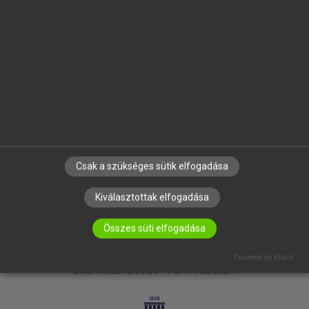
OKTATÁSI INTÉZMÉNYEKNEK
VÁLLALATI MEGOLDÁSOK
SÚGÓ
RÓLUNK
ELÉRHETŐSÉG
SÜTI BEÁLLÍTÁSOK
IRATKOZZ FEL HÍRLEVELÜNKRE!
Csak a szükséges sütik elfogadása
Kiválasztottak elfogadása
Összes süti elfogadása
Powered by Klaro!
LICENCSZERZŐDÉS
ADATVÉDELEM