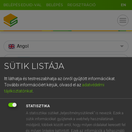
BELÉPÉS EDUID-VAL
BELÉPÉS
REGISZTRÁCIÓ
EN
menu
Angol
search
SÜTIK LISTÁJA
GR
KERESÉS
Itt láthatja és testreszabhatja az önről gyűjtött információkat.
5
6
7
8
9
ö
ü
ó
További információért kérjük, olvasd el az
adatvédelmi
TALÁLATOK
76 ms (10 db)
tájékoztatónkat
.
r
t
z
u
i
o
p
ő
ú
acuity
acuity
g
h
j
k
l
é
á
ű
Ω
STATISZTIKA
Díjmentes angol szótár
Angol−magyar egyetemes nagyszótár
A statisztikai sütiket „teljesítménysütiknek” is nevezik. Ezek a
v
b
n
m
,
.
-
AltGr
sütik információkat gyűjtenek a webhely használatának
módjáról, többek között arról, hogy milyen oldalakat keresett fel
Díjmentes angol szótár
arrow_forward_ios
és milyen linkekre kattintott. Ezek az információk a felhasználó