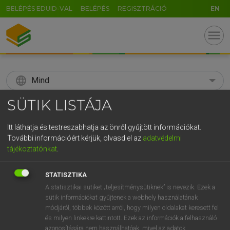
BELÉPÉS EDUID-VAL
BELÉPÉS
REGISZTRÁCIÓ
EN
menu
language
Mind
SÜTIK LISTÁJA
search
GR
Itt láthatja és testreszabhatja az önről gyűjtött információkat.
KERESÉS
További információért kérjük, olvasd el az
adatvédelmi
5
6
7
8
9
ö
ü
ó
tájékoztatónkat
.
r
t
z
u
i
o
p
ő
ú
Díjmentes angol szótár
STATISZTIKA
g
h
j
k
l
é
á
ű
Ω
A statisztikai sütiket „teljesítménysütiknek” is nevezik. Ezek a
mn
babyish
gyerekes
sütik információkat gyűjtenek a webhely használatának
v
b
n
m
,
.
-
AltGr
babaszerű
módjáról, többek között arról, hogy milyen oldalakat keresett fel
és milyen linkekre kattintott. Ezek az információk a felhasználó
azonosítására nem használhatóak, mivel az adatok