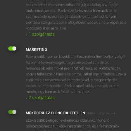
összesítettek és anonimizáltak. Céljuk kizárólag a weboldal
⚲ babyish
keresése szótárainkban
funkcióinak javítása. Ezek közé tartoznak a harmadik féltől
származó elemzési szolgáltatásokhoz tartozó sütik; ilyen
elemzési szolgáltatások a látogatóelemzések, a hőtérképek és a
közösségi médiaanalitika.
↓
1
szolgáltatás
DÍJMENTES ANGOL SZÓTÁR
baby-faced
MARKETING
Ezek a sütik nyomon követik a felhasználó online tevékenységét.
baby grand
Az online tevékenységek megismerésével a hirdetők
Babygro
relevánsabb reklámokat jeleníthetnek meg, és korlátozhatják,
hogy a felhasználó hány alkalommal láthat egy hirdetést. Ezek a
babyhood
sütik más szervezetekkel és hirdetőkkel is megoszthatják
ezeket az információkat. Ezek állandó sütik, amelyek szinte
babyish
mindig egy harmadik féltől származnak.
Babylon
↓
2
szolgáltatás
Babylonian
MŰKÖDÉSHEZ ELENGEDHETETLEN
(mindig szükséges)
baby-minder
Ezek a sütik elengedhetetlenek az oldalunkon történő
baby-sit
böngészéshez,a funkciók használatához, és a felhasználók