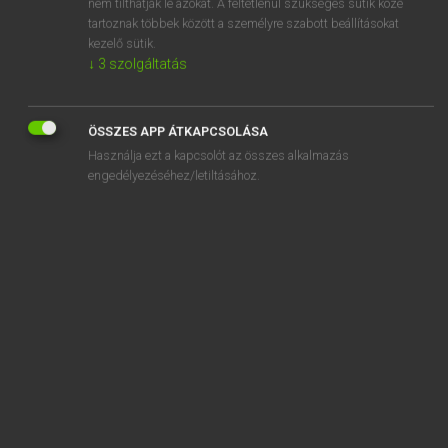
nem tilthatják le azokat. A feltétlenül szükséges sütik közé
tartoznak többek között a személyre szabott beállításokat
kezelő sütik.
↓
3
szolgáltatás
SZOTAR.NET APPLIKÁCIÓ
MICROSOFT OFFICE BŐVÍTMÉNY
ÖSSZES APP ÁTKAPCSOLÁSA
BEÉPÜLŐ SZÓTÁRMODUL
Használja ezt a kapcsolót az összes alkalmazás
ONLINE NYELVVIZSGA
engedélyezéséhez/letiltásához.
EGYÉNI FELHASZNÁLÓKNAK
TANULÓKNAK
OKTATÁSI INTÉZMÉNYEKNEK
VÁLLALATI MEGOLDÁSOK
SÚGÓ
RÓLUNK
ELÉRHETŐSÉG
SÜTI BEÁLLÍTÁSOK