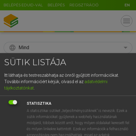
BELÉPÉS EDUID-VAL
BELÉPÉS
REGISZTRÁCIÓ
EN
menu
language
Mind
SÜTIK LISTÁJA
search
GR
Itt láthatja és testreszabhatja az önről gyűjtött információkat.
KERESÉS
További információért kérjük, olvasd el az
adatvédelmi
5
6
7
8
9
ö
ü
ó
tájékoztatónkat
.
r
t
z
u
i
o
p
ő
ú
Díjmentes angol szótár
STATISZTIKA
g
h
j
k
l
é
á
ű
Ω
A statisztikai sütiket „teljesítménysütiknek” is nevezik. Ezek a
fn
babyhood
csecsemőkor
sütik információkat gyűjtenek a webhely használatának
v
b
n
m
,
.
-
AltGr
kisgyermekkor
módjáról, többek között arról, hogy milyen oldalakat keresett fel
és milyen linkekre kattintott. Ezek az információk a felhasználó
azonosítására nem használhatóak, mivel az adatok