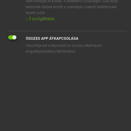
nem tilthatják le azokat. A feltétlenül szükséges sütik közé
tartoznak többek között a személyre szabott beállításokat
kezelő sütik.
↓
3
szolgáltatás
SZOTAR.NET APPLIKÁCIÓ
MICROSOFT OFFICE BŐVÍTMÉNY
ÖSSZES APP ÁTKAPCSOLÁSA
BEÉPÜLŐ SZÓTÁRMODUL
Használja ezt a kapcsolót az összes alkalmazás
ONLINE NYELVVIZSGA
engedélyezéséhez/letiltásához.
EGYÉNI FELHASZNÁLÓKNAK
TANULÓKNAK
OKTATÁSI INTÉZMÉNYEKNEK
VÁLLALATI MEGOLDÁSOK
SÚGÓ
RÓLUNK
ELÉRHETŐSÉG
SÜTI BEÁLLÍTÁSOK