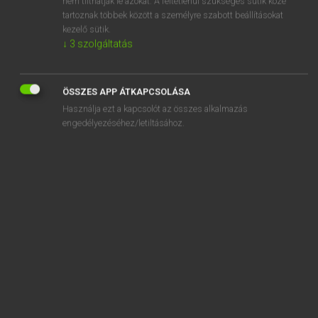
nem tilthatják le azokat. A feltétlenül szükséges sütik közé
tartoznak többek között a személyre szabott beállításokat
kezelő sütik.
SZOTAR.NET APPLIKÁCIÓ
↓
3
szolgáltatás
MICROSOFT OFFICE BŐVÍTMÉNY
BEÉPÜLŐ SZÓTÁRMODUL
ÖSSZES APP ÁTKAPCSOLÁSA
ONLINE NYELVVIZSGA
Használja ezt a kapcsolót az összes alkalmazás
engedélyezéséhez/letiltásához.
EGYÉNI FELHASZNÁLÓKNAK
TANULÓKNAK
OKTATÁSI INTÉZMÉNYEKNEK
VÁLLALATI MEGOLDÁSOK
SÚGÓ
RÓLUNK
ELÉRHETŐSÉG
SÜTI BEÁLLÍTÁSOK