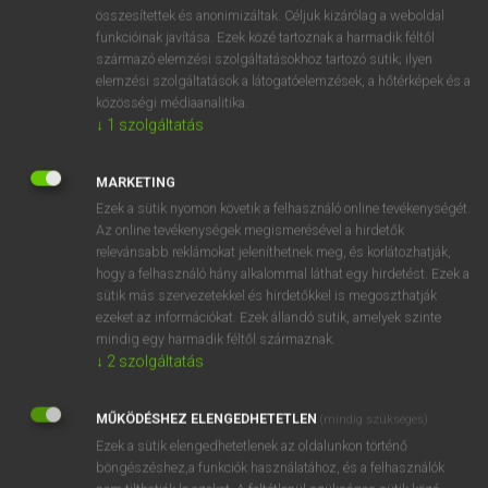
⚲ acridity
keresése szótárainkban
összesítettek és anonimizáltak. Céljuk kizárólag a weboldal
funkcióinak javítása. Ezek közé tartoznak a harmadik féltől
származó elemzési szolgáltatásokhoz tartozó sütik; ilyen
elemzési szolgáltatások a látogatóelemzések, a hőtérképek és a
közösségi médiaanalitika.
DÍJMENTES ANGOL SZÓTÁR
↓
1
szolgáltatás
acquittal
MARKETING
acquittance
Ezek a sütik nyomon követik a felhasználó online tevékenységét.
acre
Az online tevékenységek megismerésével a hirdetők
relevánsabb reklámokat jeleníthetnek meg, és korlátozhatják,
acrid
hogy a felhasználó hány alkalommal láthat egy hirdetést. Ezek a
acridity
sütik más szervezetekkel és hirdetőkkel is megoszthatják
ezeket az információkat. Ezek állandó sütik, amelyek szinte
acrimonious
mindig egy harmadik féltől származnak.
acrimony
↓
2
szolgáltatás
acrobat
MŰKÖDÉSHEZ ELENGEDHETETLEN
(mindig szükséges)
acrobatic
Ezek a sütik elengedhetetlenek az oldalunkon történő
böngészéshez,a funkciók használatához, és a felhasználók