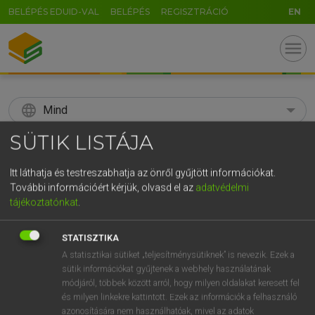
BELÉPÉS EDUID-VAL
BELÉPÉS
REGISZTRÁCIÓ
EN
menu
language
Mind
SÜTIK LISTÁJA
search
GR
Itt láthatja és testreszabhatja az önről gyűjtött információkat.
KERESÉS
További információért kérjük, olvasd el az
adatvédelmi
5
6
7
8
9
ö
ü
ó
tájékoztatónkat
.
r
t
z
u
i
o
p
ő
ú
Díjmentes angol szótár
STATISZTIKA
g
h
j
k
l
é
á
ű
Ω
A statisztikai sütiket „teljesítménysütiknek” is nevezik. Ezek a
fn
acridity
fanyarság
sütik információkat gyűjtenek a webhely használatának
v
b
n
m
,
.
-
AltGr
módjáról, többek között arról, hogy milyen oldalakat keresett fel
és milyen linkekre kattintott. Ezek az információk a felhasználó
azonosítására nem használhatóak, mivel az adatok