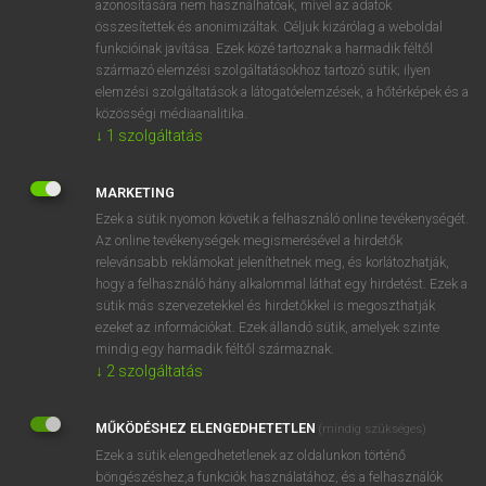
azonosítására nem használhatóak, mivel az adatok
összesítettek és anonimizáltak. Céljuk kizárólag a weboldal
fn
acridity
fanyarság
funkcióinak javítása. Ezek közé tartoznak a harmadik féltől
származó elemzési szolgáltatásokhoz tartozó sütik; ilyen
elemzési szolgáltatások a látogatóelemzések, a hőtérképek és a
⚲ acridity
keresése szótárainkban
közösségi médiaanalitika.
↓
1
szolgáltatás
MARKETING
Ezek a sütik nyomon követik a felhasználó online tevékenységét.
DÍJMENTES ANGOL SZÓTÁR
Az online tevékenységek megismerésével a hirdetők
relevánsabb reklámokat jeleníthetnek meg, és korlátozhatják,
acquittal
hogy a felhasználó hány alkalommal láthat egy hirdetést. Ezek a
acquittance
sütik más szervezetekkel és hirdetőkkel is megoszthatják
ezeket az információkat. Ezek állandó sütik, amelyek szinte
acre
mindig egy harmadik féltől származnak.
acrid
↓
2
szolgáltatás
acridity
MŰKÖDÉSHEZ ELENGEDHETETLEN
(mindig szükséges)
acrimonious
Ezek a sütik elengedhetetlenek az oldalunkon történő
acrimony
böngészéshez,a funkciók használatához, és a felhasználók