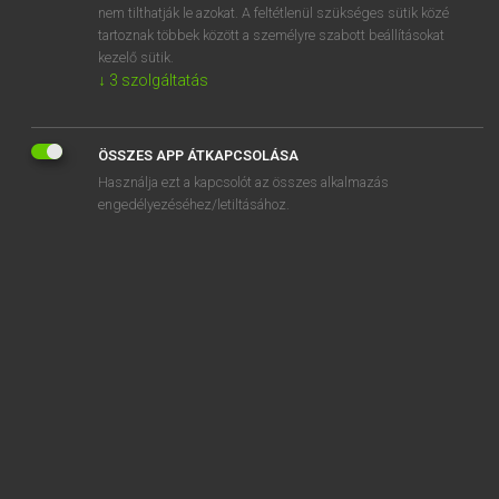
nem tilthatják le azokat. A feltétlenül szükséges sütik közé
acrobat
tartoznak többek között a személyre szabott beállításokat
acrobatic
kezelő sütik.
↓
3
szolgáltatás
ÖSSZES APP ÁTKAPCSOLÁSA
SZOTAR.NET APPLIKÁCIÓ
Használja ezt a kapcsolót az összes alkalmazás
engedélyezéséhez/letiltásához.
MICROSOFT OFFICE BŐVÍTMÉNY
BEÉPÜLŐ SZÓTÁRMODUL
ONLINE NYELVVIZSGA
EGYÉNI FELHASZNÁLÓKNAK
TANULÓKNAK
OKTATÁSI INTÉZMÉNYEKNEK
VÁLLALATI MEGOLDÁSOK
SÚGÓ