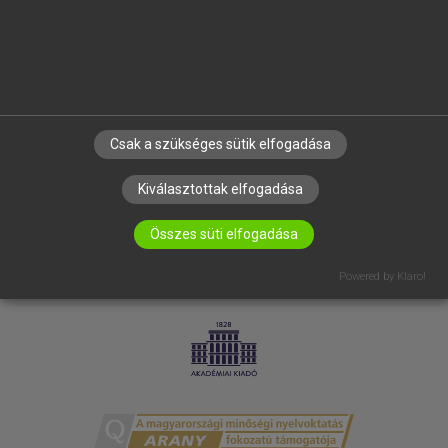
RÓLUNK
ELÉRHETŐSÉG
SÜTI BEÁLLÍTÁSOK
IRATKOZZ FEL HÍRLEVELÜNKRE!
Csak a szükséges sütik elfogadása
Kiválasztottak elfogadása
Összes süti elfogadása
Powered by Klaro!
LICENCSZERZŐDÉS
ADATVÉDELEM