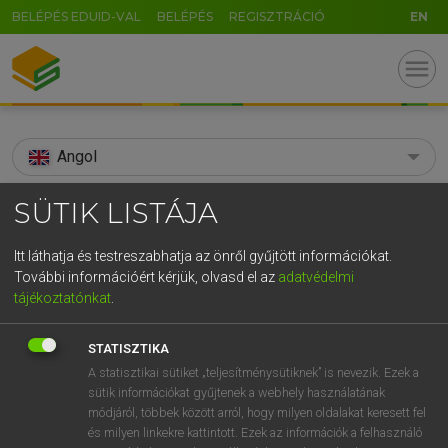
BELÉPÉS EDUID-VAL
BELÉPÉS
REGISZTRÁCIÓ
EN
menu
Angol
search
SÜTIK LISTÁJA
GR
KERESÉS
Itt láthatja és testreszabhatja az önről gyűjtött információkat.
5
6
7
8
9
ö
ü
ó
További információért kérjük, olvasd el az
adatvédelmi
TALÁLATOK
74 ms (8 db)
tájékoztatónkat
.
r
t
z
u
i
o
p
ő
ú
acridity
acridity
STATISZTIKA
g
h
j
k
l
é
á
ű
Ω
Díjmentes angol szótár
Angol−magyar egyetemes nagyszótár
A statisztikai sütiket „teljesítménysütiknek” is nevezik. Ezek a
sütik információkat gyűjtenek a webhely használatának
v
b
n
m
,
.
-
AltGr
módjáról, többek között arról, hogy milyen oldalakat keresett fel
Díjmentes angol szótár
arrow_forward_ios
és milyen linkekre kattintott. Ezek az információk a felhasználó