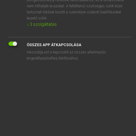
access
nem tilthatják le azokat. A feltétlenül szükséges sütik közé
accessibility
tartoznak többek között a személyre szabott beállításokat
kezelő sütik.
accessible
↓
3
szolgáltatás
accession
accessorize
ÖSSZES APP ÁTKAPCSOLÁSA
Használja ezt a kapcsolót az összes alkalmazás
engedélyezéséhez/letiltásához.
SZOTAR.NET APPLIKÁCIÓ
MICROSOFT OFFICE BŐVÍTMÉNY
BEÉPÜLŐ SZÓTÁRMODUL
ONLINE NYELVVIZSGA
EGYÉNI FELHASZNÁLÓKNAK
TANULÓKNAK
OKTATÁSI INTÉZMÉNYEKNEK