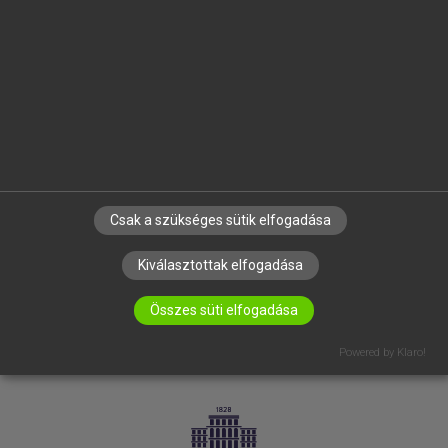
VÁLLALATI MEGOLDÁSOK
SÚGÓ
RÓLUNK
ELÉRHETŐSÉG
SÜTI BEÁLLÍTÁSOK
IRATKOZZ FEL HÍRLEVELÜNKRE!
Csak a szükséges sütik elfogadása
Kiválasztottak elfogadása
Összes süti elfogadása
Powered by Klaro!
LICENCSZERZŐDÉS
ADATVÉDELEM