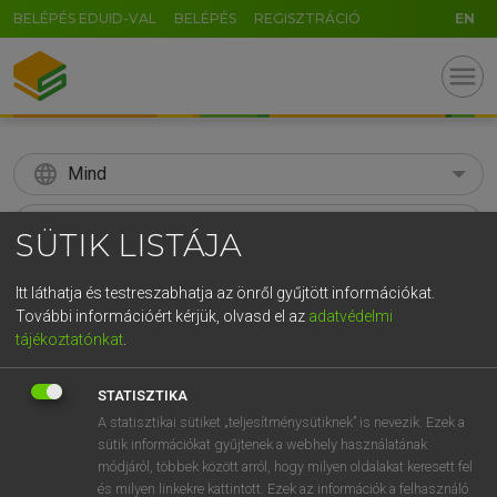
BELÉPÉS EDUID-VAL
BELÉPÉS
REGISZTRÁCIÓ
EN
menu
language
Mind
search
SÜTIK LISTÁJA
GR
KERESÉS
Itt láthatja és testreszabhatja az önről gyűjtött információkat.
5
6
7
8
9
ö
ü
ó
További információért kérjük, olvasd el az
adatvédelmi
tájékoztatónkat
.
r
t
z
u
i
o
p
ő
ú
Díjmentes angol szótár
g
h
j
k
l
é
á
ű
Ω
STATISZTIKA
fn
access
hozzáférés
A statisztikai sütiket „teljesítménysütiknek” is nevezik. Ezek a
v
b
n
m
,
.
-
AltGr
bejárat
sütik információkat gyűjtenek a webhely használatának
módjáról, többek között arról, hogy milyen oldalakat keresett fel
hozzáférhetőség
és milyen linkekre kattintott. Ezek az információk a felhasználó