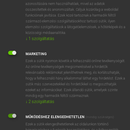
elérés
azonosítására nem használhatóak, mivel az adatok
bejutás
vhová
összesítettek és anonimizáltak. Céljuk kizárólag a weboldal
funkcióinak javítása. Ezek közé tartoznak a harmadik féltől
megközelítés
származó elemzési szolgáltatásokhoz tartozó sütik; ilyen
ige
elér
elemzési szolgáltatások a látogatóelemzések, a hőtérképek és a
hozzáfér
közösségi médiaanalitika.
↓
1
szolgáltatás
MARKETING
⚲ access
keresése szótárainkban
Ezek a sütik nyomon követik a felhasználó online tevékenységét.
Az online tevékenységek megismerésével a hirdetők
relevánsabb reklámokat jeleníthetnek meg, és korlátozhatják,
hogy a felhasználó hány alkalommal láthat egy hirdetést. Ezek a
DÍJMENTES ANGOL SZÓTÁR
sütik más szervezetekkel és hirdetőkkel is megoszthatják
ezeket az információkat. Ezek állandó sütik, amelyek szinte
acceptant
mindig egy harmadik féltől származnak.
↓
2
szolgáltatás
acceptation
accepted
MŰKÖDÉSHEZ ELENGEDHETETLEN
(mindig szükséges)
acceptor
Ezek a sütik elengedhetetlenek az oldalunkon történő
böngészéshez,a funkciók használatához, és a felhasználók