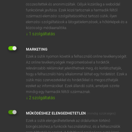
⚲ Abyssinia
keresése szótárainkban
összesítettek és anonimizáltak. Céljuk kizárólag a weboldal
funkcióinak javítása. Ezek közé tartoznak a harmadik féltől
származó elemzési szolgáltatásokhoz tartozó sütik; ilyen
elemzési szolgáltatások a látogatóelemzések, a hőtérképek és a
közösségi médiaanalitika.
DÍJMENTES ANGOL SZÓTÁR
↓
1
szolgáltatás
abutting
MARKETING
abysmal
Ezek a sütik nyomon követik a felhasználó online tevékenységét.
abyss
Az online tevékenységek megismerésével a hirdetők
relevánsabb reklámokat jeleníthetnek meg, és korlátozhatják,
abyssal
hogy a felhasználó hány alkalommal láthat egy hirdetést. Ezek a
Abyssinia
sütik más szervezetekkel és hirdetőkkel is megoszthatják
ezeket az információkat. Ezek állandó sütik, amelyek szinte
Abyssinian
mindig egy harmadik féltől származnak.
a/c
↓
2
szolgáltatás
AC
MŰKÖDÉSHEZ ELENGEDHETETLEN
(mindig szükséges)
acacia
Ezek a sütik elengedhetetlenek az oldalunkon történő
böngészéshez,a funkciók használatához, és a felhasználók