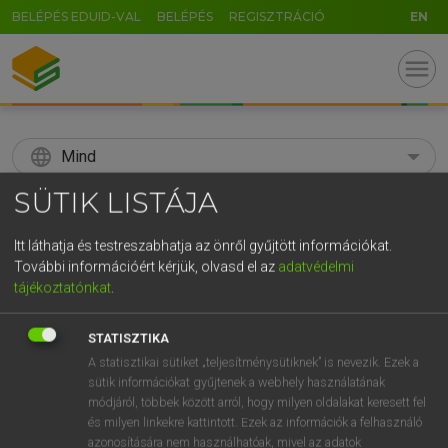
BELÉPÉS EDUID-VAL
BELÉPÉS
REGISZTRÁCIÓ
EN
menu
language
Mind
SÜTIK LISTÁJA
search
GR
Itt láthatja és testreszabhatja az önről gyűjtött információkat.
KERESÉS
További információért kérjük, olvasd el az
adatvédelmi
5
6
7
8
9
ö
ü
ó
tájékoztatónkat
.
r
t
z
u
i
o
p
ő
ú
Díjmentes angol szótár
STATISZTIKA
g
h
j
k
l
é
á
ű
Ω
A statisztikai sütiket „teljesítménysütiknek” is nevezik. Ezek a
tul
Abyssinia
Abesszínia
sütik információkat gyűjtenek a webhely használatának
v
b
n
m
,
.
-
AltGr
módjáról, többek között arról, hogy milyen oldalakat keresett fel
és milyen linkekre kattintott. Ezek az információk a felhasználó
azonosítására nem használhatóak, mivel az adatok