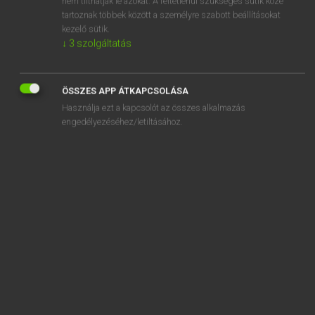
nem tilthatják le azokat. A feltétlenül szükséges sütik közé
tartoznak többek között a személyre szabott beállításokat
kezelő sütik.
SZOTAR.NET APPLIKÁCIÓ
↓
3
szolgáltatás
MICROSOFT OFFICE BŐVÍTMÉNY
BEÉPÜLŐ SZÓTÁRMODUL
ÖSSZES APP ÁTKAPCSOLÁSA
ONLINE NYELVVIZSGA
Használja ezt a kapcsolót az összes alkalmazás
engedélyezéséhez/letiltásához.
EGYÉNI FELHASZNÁLÓKNAK
TANULÓKNAK
OKTATÁSI INTÉZMÉNYEKNEK
VÁLLALATI MEGOLDÁSOK
SÚGÓ
RÓLUNK
ELÉRHETŐSÉG
SÜTI BEÁLLÍTÁSOK