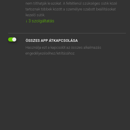
nem tilthatják le azokat. A feltétlenül szükséges sütik közé
AC
tartoznak többek között a személyre szabott beállításokat
acacia
kezelő sütik.
↓
3
szolgáltatás
ÖSSZES APP ÁTKAPCSOLÁSA
SZOTAR.NET APPLIKÁCIÓ
Használja ezt a kapcsolót az összes alkalmazás
engedélyezéséhez/letiltásához.
MICROSOFT OFFICE BŐVÍTMÉNY
BEÉPÜLŐ SZÓTÁRMODUL
ONLINE NYELVVIZSGA
EGYÉNI FELHASZNÁLÓKNAK
TANULÓKNAK
OKTATÁSI INTÉZMÉNYEKNEK
VÁLLALATI MEGOLDÁSOK
SÚGÓ