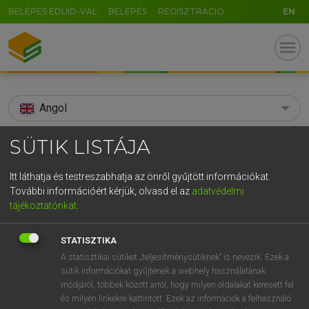
BELÉPÉS EDUID-VAL
BELÉPÉS
REGISZTRÁCIÓ
EN
menu
Angol
search
SÜTIK LISTÁJA
GR
KERESÉS
Itt láthatja és testreszabhatja az önről gyűjtött információkat.
5
6
7
8
9
ö
ü
ó
További információért kérjük, olvasd el az
adatvédelmi
TALÁLATOK
170 ms (6 db)
tájékoztatónkat
.
r
t
z
u
i
o
p
ő
ú
Abyssinia
Abyssinia
STATISZTIKA
g
h
j
k
l
é
á
ű
Ω
Díjmentes angol szótár
Angol−magyar egyetemes nagyszótár
A statisztikai sütiket „teljesítménysütiknek” is nevezik. Ezek a
sütik információkat gyűjtenek a webhely használatának
v
b
n
m
,
.
-
AltGr
módjáról, többek között arról, hogy milyen oldalakat keresett fel
Díjmentes angol szótár
arrow_forward_ios
és milyen linkekre kattintott. Ezek az információk a felhasználó