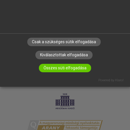
RÓLUNK
ELÉRHETŐSÉG
SÜTI BEÁLLÍTÁSOK
IRATKOZZ FEL HÍRLEVELÜNKRE!
Csak a szükséges sütik elfogadása
Kiválasztottak elfogadása
Összes süti elfogadása
Powered by Klaro!
LICENCSZERZŐDÉS
ADATVÉDELEM