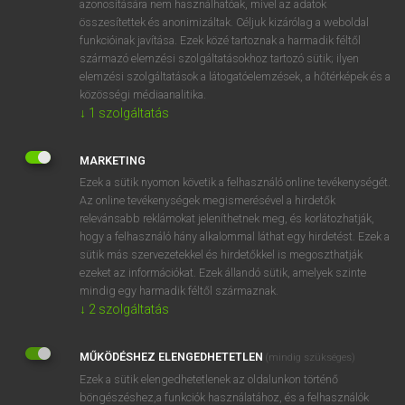
azonosítására nem használhatóak, mivel az adatok
összesítettek és anonimizáltak. Céljuk kizárólag a weboldal
tul
Abyssinia
Abesszínia
funkcióinak javítása. Ezek közé tartoznak a harmadik féltől
származó elemzési szolgáltatásokhoz tartozó sütik; ilyen
elemzési szolgáltatások a látogatóelemzések, a hőtérképek és a
⚲ Abyssinia
keresése szótárainkban
közösségi médiaanalitika.
↓
1
szolgáltatás
MARKETING
Ezek a sütik nyomon követik a felhasználó online tevékenységét.
DÍJMENTES ANGOL SZÓTÁR
Az online tevékenységek megismerésével a hirdetők
relevánsabb reklámokat jeleníthetnek meg, és korlátozhatják,
abutting
hogy a felhasználó hány alkalommal láthat egy hirdetést. Ezek a
abysmal
sütik más szervezetekkel és hirdetőkkel is megoszthatják
ezeket az információkat. Ezek állandó sütik, amelyek szinte
abyss
mindig egy harmadik féltől származnak.
abyssal
↓
2
szolgáltatás
Abyssinia
MŰKÖDÉSHEZ ELENGEDHETETLEN
(mindig szükséges)
Abyssinian
Ezek a sütik elengedhetetlenek az oldalunkon történő
a/c
böngészéshez,a funkciók használatához, és a felhasználók