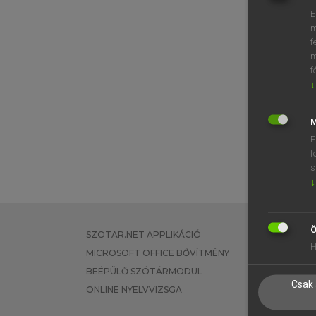
E
m
f
m
f
↓
M
E
f
s
↓
Ö
SZOTAR.NET APPLIKÁCIÓ
EGYÉNI FEL
H
MICROSOFT OFFICE BŐVÍTMÉNY
TANULÓKNA
BEÉPÜLŐ SZÓTÁRMODUL
OKTATÁSI I
Csak 
ONLINE NYELVVIZSGA
VÁLLALATI 