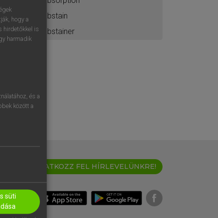
absorption
ségek
abstain
ják, hogy a
 hirdetőkkel is
abstainer
egy harmadik
nálatához, és a
öbbek között a
IRATKOZZ FEL HÍRLEVELÜNKRE!
 süti
adása