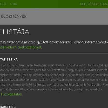
ÉGEK
GYIK
BELÉPÉS EDUID-V
ELŐZMÉNYEK
 LISTÁJA
és testreszabhatja az önről gyűjtött információkat.
További információért k
HU
DE
CN
FR
ES
IT
NL
RU
GR
adatvédelmi tájékoztatónkat
.
entes angol szótár
1
2
3
4
5
6
7
8
9
TATISZTIKA
fn
ber
abszorber
q
w
e
r
t
z
u
i
 statisztikai sütiket „teljesítménysütiknek” is nevezik. Ezek a sütik információkat gy
ebhely használatának módjáról, többek között arról, hogy milyen oldalakat keresett 
a
s
d
f
g
h
j
k
l
é
inkekre kattintott. Ezek az információk a felhasználó azonosítására nem használható
datok összesítettek és anonimizáltak. Céljuk kizárólag a weboldal funkcióinak javít
orber
keresése szótárainkban
í
y
x
c
v
b
n
m
,
.
artoznak a harmadik féltől származó elemzési szolgáltatásokhoz tartozó sütik; ilye
zolgáltatások a látogatóelemzések, a hőtérképek és a közösségi médiaanalitika.
1
szolgáltatás
MARKETING