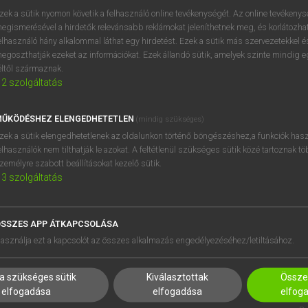
zek a sütik nyomon követik a felhasználó online tevékenységét. Az online tevékeny
egismerésével a hirdetők relevánsabb reklámokat jeleníthetnek meg, és korlátozhat
elhasználó hány alkalommal láthat egy hirdetést. Ezek a sütik más szervezetekkel és
egoszthatják ezeket az információkat. Ezek állandó sütik, amelyek szinte mindig 
éltől származnak.
2
szolgáltatás
ŰKÖDÉSHEZ ELENGEDHETETLEN
(mindig szükséges)
zek a sütik elengedhetetlenek az oldalunkon történő böngészéshez,a funkciók hasz
elhasználók nem tilthatják le azokat. A feltétlenül szükséges sütik közé tartoznak t
zemélyre szabott beállításokat kezelő sütik.
3
szolgáltatás
SSZES APP ÁTKAPCSOLÁSA
HASZNÁLÓKNAK
SÚGÓ
asználja ezt a kapcsolót az összes alkalmazás engedélyezéséhez/letiltásához.
K
RÓLUNK
NTÉZMÉNYEKNEK
ELÉRHETŐSÉG
a szükséges sütik
Kiválasztottak
Összes
MEGOLDÁSOK
SÜTI BEÁLLÍTÁSOK
elfogadása
elfogadása
elfog