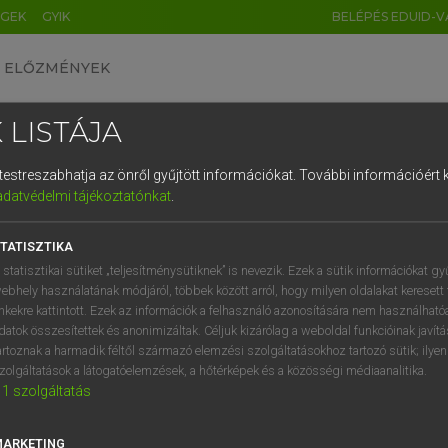
ÉGEK
GYIK
BELÉPÉS EDUID-V
ELŐZMÉNYEK
 LISTÁJA
és testreszabhatja az önről gyűjtött információkat.
További információért k
HU
DE
CN
FR
ES
IT
NL
RU
GR
adatvédelmi tájékoztatónkat
.
Y TAMÁS
1
2
3
4
5
6
7
8
9
l−magyar szótár
TATISZTIKA
q
w
e
r
t
z
u
i
 statisztikai sütiket „teljesítménysütiknek” is nevezik. Ezek a sütik információkat gy
ebhely használatának módjáról, többek között arról, hogy milyen oldalakat keresett 
a
s
d
f
g
h
j
k
l
é
inkekre kattintott. Ezek az információk a felhasználó azonosítására nem használható
datok összesítettek és anonimizáltak. Céljuk kizárólag a weboldal funkcióinak javít
í
y
x
c
v
b
n
m
,
.
artoznak a harmadik féltől származó elemzési szolgáltatásokhoz tartozó sütik; ilye
zolgáltatások a látogatóelemzések, a hőtérképek és a közösségi médiaanalitika.
VAN ELŐFIZETÉSED?
NINCS ELŐFIZETÉSED
1
szolgáltatás
előfizetésem a teljes szócikk
Nincs regisztrációm és előfiz
megtekintéséhez.
A szótár 2 órás, díjmente
MARKETING