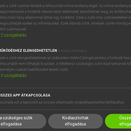
próbaverziójának elindítás
zek a sütik nyomon követik a felhasználó online tevékenységét. Az online tevékeny
BELÉPÉS
regisztrálok és
belépek
.
egismerésével a hirdetők relevánsabb reklámokat jeleníthetnek meg, és korlátozhat
elhasználó hány alkalommal láthat egy hirdetést. Ezek a sütik más szervezetekkel és
egoszthatják ezeket az információkat. Ezek állandó sütik, amelyek szinte mindig 
REGISZTRÁCIÓ
éltől származnak.
2
szolgáltatás
ŰKÖDÉSHEZ ELENGEDHETETLEN
(mindig szükséges)
zek a sütik elengedhetetlenek az oldalunkon történő böngészéshez,a funkciók hasz
elhasználók nem tilthatják le azokat. A feltétlenül szükséges sütik közé tartoznak t
zemélyre szabott beállításokat kezelő sütik.
3
szolgáltatás
SSZES APP ÁTKAPCSOLÁSA
HASZNÁLÓKNAK
SÚGÓ
asználja ezt a kapcsolót az összes alkalmazás engedélyezéséhez/letiltásához.
K
RÓLUNK
NTÉZMÉNYEKNEK
ELÉRHETŐSÉG
a szükséges sütik
Kiválasztottak
Összes
MEGOLDÁSOK
SÜTI BEÁLLÍTÁSOK
elfogadása
elfogadása
elfog