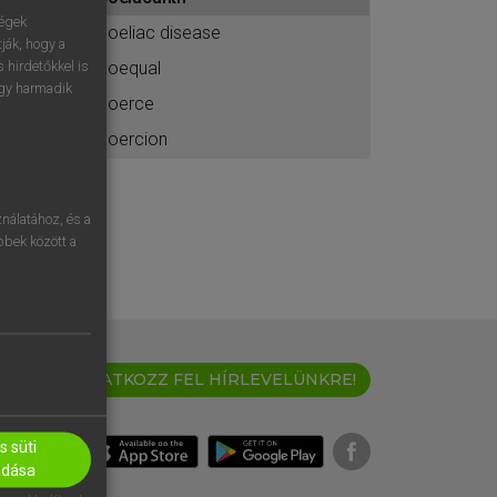
ához
ségek
coeliac disease
ják, hogy a
coequal
 hirdetőkkel is
egy harmadik
coerce
coercion
nálatához, és a
öbbek között a
IRATKOZZ FEL HÍRLEVELÜNKRE!
 süti
adása