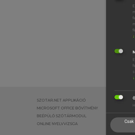
E
m
f
m
f
↓
M
E
f
s
↓
Ö
SZOTAR.NET APPLIKÁCIÓ
EGYÉNI FEL
H
MICROSOFT OFFICE BŐVÍTMÉNY
TANULÓKNA
BEÉPÜLŐ SZÓTÁRMODUL
OKTATÁSI I
Csak 
ONLINE NYELVVIZSGA
VÁLLALATI 