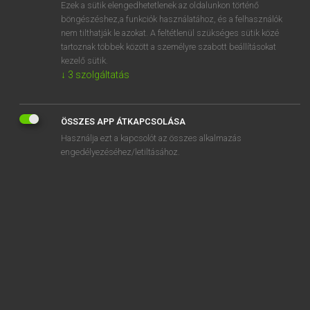
Ezek a sütik elengedhetetlenek az oldalunkon történő
böngészéshez,a funkciók használatához, és a felhasználók
nem tilthatják le azokat. A feltétlenül szükséges sütik közé
Magay Tamás
tartoznak többek között a személyre szabott beállításokat
ANGOL−MAGYAR SZÓTÁR
kezelő sütik.
↓
3
szolgáltatás
Kapcsolódó anyagok
codswallop
ÖSSZES APP ÁTKAPCSOLÁSA
coed
Használja ezt a kapcsolót az összes alkalmazás
coeducation
engedélyezéséhez/letiltásához.
coeducational
coefficient
coelacanth
coeliac disease
coequal
coerce