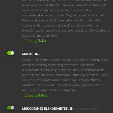
módjáról, többek között arról, hogy milyen oldalakat keresett fel
és milyen linkekre kattintott. Ezek az információk a felhasználó
VAN ELŐFIZETÉSED?
azonosítására nem használhatóak, mivel az adatok
összesítettek és anonimizáltak. Céljuk kizárólag a weboldal
Van előfizetésem a teljes szócikk megtekintéséhez.
funkcióinak javítása. Ezek közé tartoznak a harmadik féltől
származó elemzési szolgáltatásokhoz tartozó sütik; ilyen
BELÉPÉS
elemzési szolgáltatások a látogatóelemzések, a hőtérképek és a
közösségi médiaanalitika.
↓
1
szolgáltatás
MARKETING
Ezek a sütik nyomon követik a felhasználó online tevékenységét.
Az online tevékenységek megismerésével a hirdetők
NINCS ELŐFIZETÉSED?
relevánsabb reklámokat jeleníthetnek meg, és korlátozhatják,
Nincs regisztrációm és előfizetésem. A szótár 2 órás,
hogy a felhasználó hány alkalommal láthat egy hirdetést. Ezek a
díjmentes próbaverziójának elindításához regisztrálok és
sütik más szervezetekkel és hirdetőkkel is megoszthatják
belépek
.
ezeket az információkat. Ezek állandó sütik, amelyek szinte
mindig egy harmadik féltől származnak.
↓
2
szolgáltatás
REGISZTRÁCIÓ
MŰKÖDÉSHEZ ELENGEDHETETLEN
(mindig szükséges)