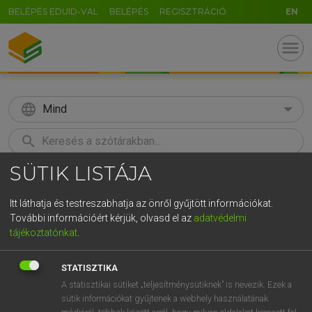
BELÉPÉS EDUID-VAL
BELÉPÉS
REGISZTRÁCIÓ
EN
menu
language
Mind
search
SÜTIK LISTÁJA
GR
KERESÉS
5
6
7
8
9
ö
ü
ó
Itt láthatja és testreszabhatja az önről gyűjtött információkat.
További információért kérjük, olvasd el az
adatvédelmi
r
t
z
u
i
o
p
ő
ú
MAGAY TAMÁS
tájékoztatónkat
.
Angol−magyar szótár
g
h
j
k
l
é
á
ű
Ω
STATISZTIKA
v
b
n
m
,
.
-
AltGr
A statisztikai sütiket „teljesítménysütiknek” is nevezik. Ezek a
sütik információkat gyűjtenek a webhely használatának