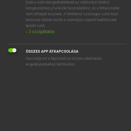
Ezek a sütik elengedhetetlenek az oldalunkon történő
böngészéshez,a funkciók használatához, és a felhasználók
nem tilthatják le azokat. A feltétlenül szükséges sütik közé
Magay Tamás
tartoznak többek között a személyre szabott beállításokat
ANGOL−MAGYAR SZÓTÁR
kezelő sütik.
↓
3
szolgáltatás
Kapcsolódó anyagok
brutally
ÖSSZES APP ÁTKAPCSOLÁSA
brute
Használja ezt a kapcsolót az összes alkalmazás
brutish
engedélyezéséhez/letiltásához.
Bryan
BS
BSc
BSE
BSI, the
BST