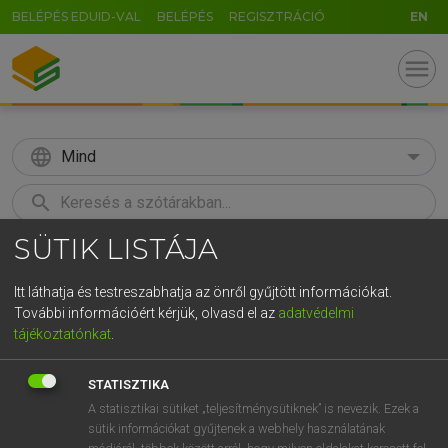
BELÉPÉS EDUID-VAL
BELÉPÉS
REGISZTRÁCIÓ
EN
menu
language
Mind
search
SÜTIK LISTÁJA
GR
KERESÉS
5
6
7
8
9
ö
ü
ó
Itt láthatja és testreszabhatja az önről gyűjtött információkat.
További információért kérjük, olvasd el az
adatvédelmi
r
t
z
u
i
o
p
ő
ú
MAGAY TAMÁS
tájékoztatónkat
.
Angol−magyar szótár
g
h
j
k
l
é
á
ű
Ω
STATISZTIKA
v
b
n
m
,
.
-
AltGr
A statisztikai sütiket „teljesítménysütiknek” is nevezik. Ezek a
sütik információkat gyűjtenek a webhely használatának