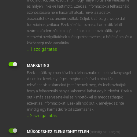
módjáról, többek között arról, hogy milyen oldalakat keresett fel
és milyen linkekre kattintott. Ezek az információk a felhasználó
VAN ELŐFIZETÉSED?
azonosítására nem használhatóak, mivel az adatok
összesítettek és anonimizáltak. Céljuk kizárólag a weboldal
Van előfizetésem a teljes szócikk megtekintéséhez.
funkcióinak javítása. Ezek közé tartoznak a harmadik féltől
származó elemzési szolgáltatásokhoz tartozó sütik; ilyen
BELÉPÉS
elemzési szolgáltatások a látogatóelemzések, a hőtérképek és a
közösségi médiaanalitika.
↓
1
szolgáltatás
MARKETING
Ezek a sütik nyomon követik a felhasználó online tevékenységét.
Az online tevékenységek megismerésével a hirdetők
NINCS ELŐFIZETÉSED?
relevánsabb reklámokat jeleníthetnek meg, és korlátozhatják,
Nincs regisztrációm és előfizetésem. A szótár 2 órás,
hogy a felhasználó hány alkalommal láthat egy hirdetést. Ezek a
díjmentes próbaverziójának elindításához regisztrálok és
sütik más szervezetekkel és hirdetőkkel is megoszthatják
belépek
.
ezeket az információkat. Ezek állandó sütik, amelyek szinte
mindig egy harmadik féltől származnak.
↓
2
szolgáltatás
REGISZTRÁCIÓ
MŰKÖDÉSHEZ ELENGEDHETETLEN
(mindig szükséges)