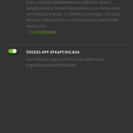
Ezek a sütik elengedhetetlenek az oldalunkon történő
böngészéshez,a funkciók használatához, és a felhasználók
nem tilthatják le azokat. A feltétlenül szükséges sütik közé
Magay Tamás
tartoznak többek között a személyre szabott beállításokat
ANGOL−MAGYAR SZÓTÁR
kezelő sütik.
↓
3
szolgáltatás
Kapcsolódó anyagok
brutalize
ÖSSZES APP ÁTKAPCSOLÁSA
brutalized
Használja ezt a kapcsolót az összes alkalmazás
brutalizing
engedélyezéséhez/letiltásához.
brutally
brute
brutish
Bryan
BS
BSc