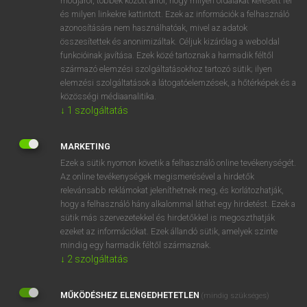
módjáról, többek között arról, hogy milyen oldalakat keresett fel
és milyen linkekre kattintott. Ezek az információk a felhasználó
VAN ELŐFIZETÉSED?
azonosítására nem használhatóak, mivel az adatok
összesítettek és anonimizáltak. Céljuk kizárólag a weboldal
Van előfizetésem a teljes szócikk megtekintéséhez.
funkcióinak javítása. Ezek közé tartoznak a harmadik féltől
származó elemzési szolgáltatásokhoz tartozó sütik; ilyen
BELÉPÉS
elemzési szolgáltatások a látogatóelemzések, a hőtérképek és a
közösségi médiaanalitika.
↓
1
szolgáltatás
MARKETING
Ezek a sütik nyomon követik a felhasználó online tevékenységét.
Az online tevékenységek megismerésével a hirdetők
NINCS ELŐFIZETÉSED?
relevánsabb reklámokat jeleníthetnek meg, és korlátozhatják,
Nincs regisztrációm és előfizetésem. A szótár 2 órás,
hogy a felhasználó hány alkalommal láthat egy hirdetést. Ezek a
díjmentes próbaverziójának elindításához regisztrálok és
sütik más szervezetekkel és hirdetőkkel is megoszthatják
belépek
.
ezeket az információkat. Ezek állandó sütik, amelyek szinte
mindig egy harmadik féltől származnak.
↓
2
szolgáltatás
REGISZTRÁCIÓ
MŰKÖDÉSHEZ ELENGEDHETETLEN
(mindig szükséges)