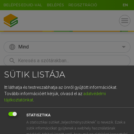
BELÉPÉS EDUID-VAL
BELÉPÉS
REGISZTRÁCIÓ
EN
menu
language
Mind
search
SÜTIK LISTÁJA
GR
KERESÉS
5
6
7
8
9
ö
ü
ó
Itt láthatja és testreszabhatja az önről gyűjtött információkat.
További információért kérjük, olvasd el az
adatvédelmi
r
t
z
u
i
o
p
ő
ú
MAGAY TAMÁS
tájékoztatónkat
.
Angol−magyar szótár
g
h
j
k
l
é
á
ű
Ω
STATISZTIKA
v
b
n
m
,
.
-
AltGr
A statisztikai sütiket „teljesítménysütiknek” is nevezik. Ezek a
sütik információkat gyűjtenek a webhely használatának