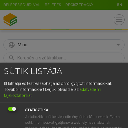
BELÉPÉS EDUID-VAL
BELÉPÉS
REGISZTRÁCIÓ
EN
menu
language
Mind
search
SÜTIK LISTÁJA
GR
KERESÉS
5
6
7
8
9
ö
ü
ó
Itt láthatja és testreszabhatja az önről gyűjtött információkat.
További információért kérjük, olvasd el az
adatvédelmi
r
t
z
u
i
o
p
ő
ú
MAGAY TAMÁS
tájékoztatónkat
.
Angol−magyar szótár
g
h
j
k
l
é
á
ű
Ω
STATISZTIKA
v
b
n
m
,
.
-
AltGr
A statisztikai sütiket „teljesítménysütiknek” is nevezik. Ezek a
sütik információkat gyűjtenek a webhely használatának