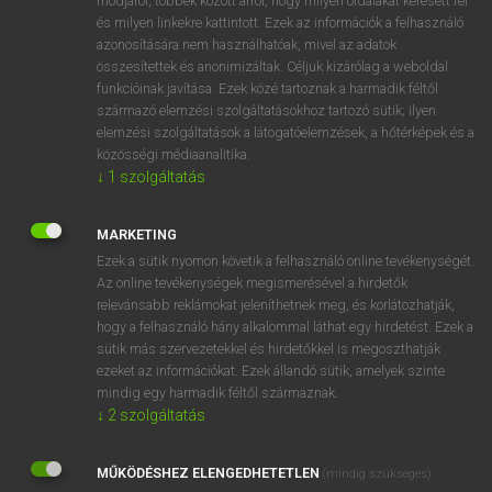
módjáról, többek között arról, hogy milyen oldalakat keresett fel
és milyen linkekre kattintott. Ezek az információk a felhasználó
VAN ELŐFIZETÉSED?
azonosítására nem használhatóak, mivel az adatok
összesítettek és anonimizáltak. Céljuk kizárólag a weboldal
Van előfizetésem a teljes szócikk megtekintéséhez.
funkcióinak javítása. Ezek közé tartoznak a harmadik féltől
származó elemzési szolgáltatásokhoz tartozó sütik; ilyen
BELÉPÉS
elemzési szolgáltatások a látogatóelemzések, a hőtérképek és a
közösségi médiaanalitika.
↓
1
szolgáltatás
MARKETING
Ezek a sütik nyomon követik a felhasználó online tevékenységét.
Az online tevékenységek megismerésével a hirdetők
NINCS ELŐFIZETÉSED?
relevánsabb reklámokat jeleníthetnek meg, és korlátozhatják,
Nincs regisztrációm és előfizetésem. A szótár 2 órás,
hogy a felhasználó hány alkalommal láthat egy hirdetést. Ezek a
díjmentes próbaverziójának elindításához regisztrálok és
sütik más szervezetekkel és hirdetőkkel is megoszthatják
belépek
.
ezeket az információkat. Ezek állandó sütik, amelyek szinte
mindig egy harmadik féltől származnak.
↓
2
szolgáltatás
REGISZTRÁCIÓ
MŰKÖDÉSHEZ ELENGEDHETETLEN
(mindig szükséges)