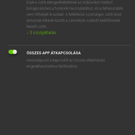
Ezek a sütik elengedhetetlenek az oldalunkon történő
böngészéshez,a funkciók használatához, és a felhasználók
nem tilthatják le azokat. A feltétlenül szükséges sütik közé
Magay Tamás
tartoznak többek között a személyre szabott beállításokat
ANGOL−MAGYAR SZÓTÁR
kezelő sütik.
↓
3
szolgáltatás
Kapcsolódó anyagok
sodden
ÖSSZES APP ÁTKAPCSOLÁSA
sodding
Használja ezt a kapcsolót az összes alkalmazás
sodium
engedélyezéséhez/letiltásához.
sodium bicarbonate
sodium chloride
sodium hydroxide
sodium nitrate
sod off
Sodom