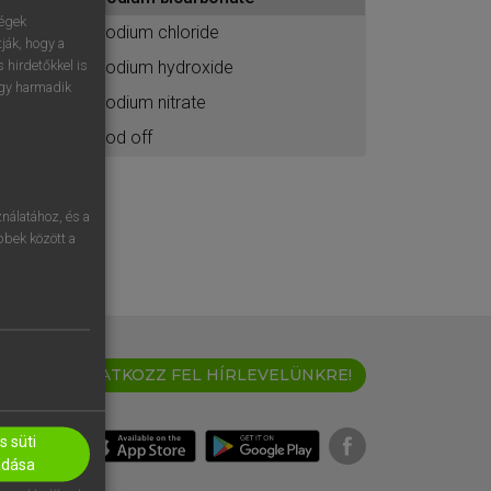
ához
ségek
sodium chloride
ják, hogy a
sodium hydroxide
 hirdetőkkel is
egy harmadik
sodium nitrate
sod off
nálatához, és a
öbbek között a
IRATKOZZ FEL HÍRLEVELÜNKRE!
 süti
adása