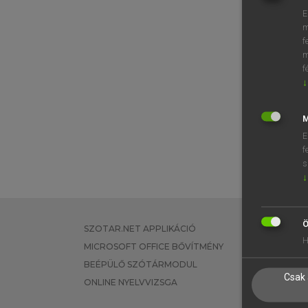
E
m
f
m
f
↓
M
E
f
s
↓
Ö
SZOTAR.NET APPLIKÁCIÓ
EGYÉNI FEL
H
MICROSOFT OFFICE BŐVÍTMÉNY
TANULÓKNA
BEÉPÜLŐ SZÓTÁRMODUL
OKTATÁSI I
Csak 
ONLINE NYELVVIZSGA
VÁLLALATI 