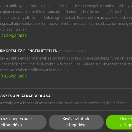
próbaverziójának elindítás
zek a sütik nyomon követik a felhasználó online tevékenységét. Az online tevékeny
BELÉPÉS
regisztrálok és
belépek
.
egismerésével a hirdetők relevánsabb reklámokat jeleníthetnek meg, és korlátozhat
elhasználó hány alkalommal láthat egy hirdetést. Ezek a sütik más szervezetekkel és
egoszthatják ezeket az információkat. Ezek állandó sütik, amelyek szinte mindig 
REGISZTRÁCIÓ
éltől származnak.
2
szolgáltatás
ŰKÖDÉSHEZ ELENGEDHETETLEN
(mindig szükséges)
zek a sütik elengedhetetlenek az oldalunkon történő böngészéshez,a funkciók hasz
elhasználók nem tilthatják le azokat. A feltétlenül szükséges sütik közé tartoznak t
zemélyre szabott beállításokat kezelő sütik.
3
szolgáltatás
SSZES APP ÁTKAPCSOLÁSA
HASZNÁLÓKNAK
SÚGÓ
asználja ezt a kapcsolót az összes alkalmazás engedélyezéséhez/letiltásához.
K
RÓLUNK
NTÉZMÉNYEKNEK
ELÉRHETŐSÉG
a szükséges sütik
Kiválasztottak
Összes
MEGOLDÁSOK
SÜTI BEÁLLÍTÁSOK
elfogadása
elfogadása
elfog