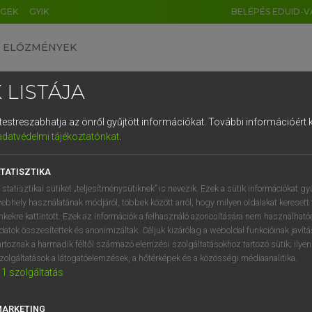
ÉGEK
GYIK
BELÉPÉS EDUID-V
ELŐZMÉNYEK
 LISTÁJA
és testreszabhatja az önről gyűjtött információkat.
További információért k
HU
DE
CN
FR
ES
IT
NL
RU
GR
adatvédelmi tájékoztatónkat
.
Y TAMÁS
1
2
3
4
5
6
7
8
9
l−magyar szótár
TATISZTIKA
q
w
e
r
t
z
u
i
 statisztikai sütiket „teljesítménysütiknek” is nevezik. Ezek a sütik információkat gy
ebhely használatának módjáról, többek között arról, hogy milyen oldalakat keresett 
a
s
d
f
g
h
j
k
l
é
inkekre kattintott. Ezek az információk a felhasználó azonosítására nem használható
datok összesítettek és anonimizáltak. Céljuk kizárólag a weboldal funkcióinak javít
í
y
x
c
v
b
n
m
,
.
artoznak a harmadik féltől származó elemzési szolgáltatásokhoz tartozó sütik; ilye
zolgáltatások a látogatóelemzések, a hőtérképek és a közösségi médiaanalitika.
VAN ELŐFIZETÉSED?
NINCS ELŐFIZETÉSED
1
szolgáltatás
előfizetésem a teljes szócikk
Nincs regisztrációm és előfiz
megtekintéséhez.
A szótár 2 órás, díjmente
MARKETING