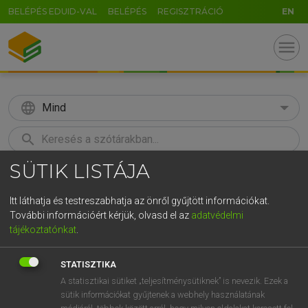
BELÉPÉS EDUID-VAL
BELÉPÉS
REGISZTRÁCIÓ
EN
menu
language
Mind
search
SÜTIK LISTÁJA
GR
KERESÉS
5
6
7
8
9
ö
ü
ó
Itt láthatja és testreszabhatja az önről gyűjtött információkat.
További információért kérjük, olvasd el az
adatvédelmi
r
t
z
u
i
o
p
ő
ú
MAGAY TAMÁS
tájékoztatónkat
.
Angol−magyar szótár
g
h
j
k
l
é
á
ű
Ω
STATISZTIKA
v
b
n
m
,
.
-
AltGr
A statisztikai sütiket „teljesítménysütiknek” is nevezik. Ezek a
sütik információkat gyűjtenek a webhely használatának