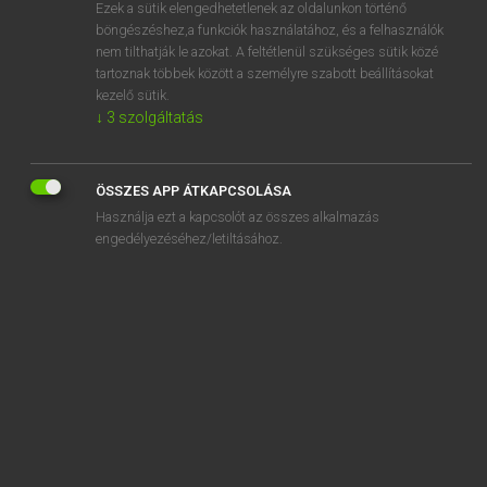
Ezek a sütik elengedhetetlenek az oldalunkon történő
böngészéshez,a funkciók használatához, és a felhasználók
nem tilthatják le azokat. A feltétlenül szükséges sütik közé
Magay Tamás
tartoznak többek között a személyre szabott beállításokat
ANGOL−MAGYAR SZÓTÁR
kezelő sütik.
↓
3
szolgáltatás
Kapcsolódó anyagok
scuttle
ÖSSZES APP ÁTKAPCSOLÁSA
scuttlebutt
Használja ezt a kapcsolót az összes alkalmazás
scuzzy
engedélyezéséhez/letiltásához.
scythe
S. Dak.
SDI
SE
sea
sea air