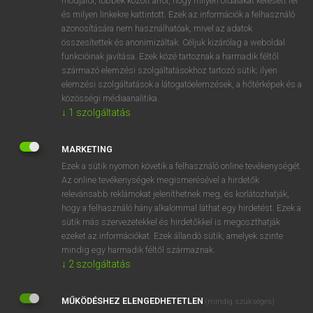
módjáról, többek között arról, hogy milyen oldalakat keresett fel
és milyen linkekre kattintott. Ezek az információk a felhasználó
VAN ELŐFIZETÉSED?
azonosítására nem használhatóak, mivel az adatok
összesítettek és anonimizáltak. Céljuk kizárólag a weboldal
Van előfizetésem a teljes szócikk megtekintéséhez.
funkcióinak javítása. Ezek közé tartoznak a harmadik féltől
származó elemzési szolgáltatásokhoz tartozó sütik; ilyen
BELÉPÉS
elemzési szolgáltatások a látogatóelemzések, a hőtérképek és a
közösségi médiaanalitika.
↓
1
szolgáltatás
MARKETING
Ezek a sütik nyomon követik a felhasználó online tevékenységét.
Az online tevékenységek megismerésével a hirdetők
NINCS ELŐFIZETÉSED?
relevánsabb reklámokat jeleníthetnek meg, és korlátozhatják,
Nincs regisztrációm és előfizetésem. A szótár 2 órás,
hogy a felhasználó hány alkalommal láthat egy hirdetést. Ezek a
díjmentes próbaverziójának elindításához regisztrálok és
sütik más szervezetekkel és hirdetőkkel is megoszthatják
belépek
.
ezeket az információkat. Ezek állandó sütik, amelyek szinte
mindig egy harmadik féltől származnak.
↓
2
szolgáltatás
REGISZTRÁCIÓ
MŰKÖDÉSHEZ ELENGEDHETETLEN
(mindig szükséges)