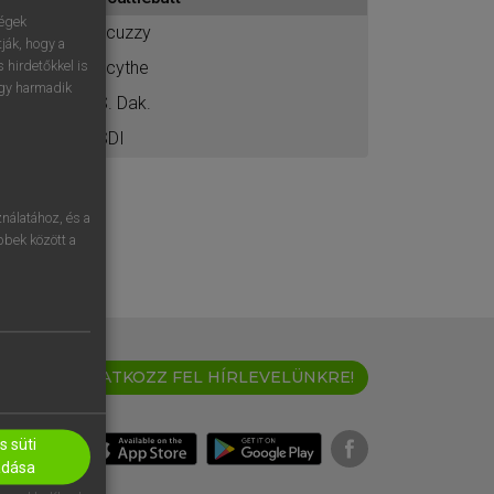
ához
ségek
scuzzy
ják, hogy a
scythe
 hirdetőkkel is
egy harmadik
S. Dak.
SDI
nálatához, és a
öbbek között a
IRATKOZZ FEL HÍRLEVELÜNKRE!
 süti
adása