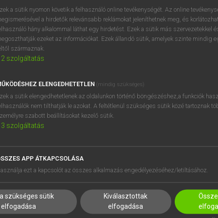
próbaverziójának elindítás
zek a sütik nyomon követik a felhasználó online tevékenységét. Az online tevékeny
BELÉPÉS
regisztrálok és
belépek
.
egismerésével a hirdetők relevánsabb reklámokat jeleníthetnek meg, és korlátozhat
elhasználó hány alkalommal láthat egy hirdetést. Ezek a sütik más szervezetekkel és
egoszthatják ezeket az információkat. Ezek állandó sütik, amelyek szinte mindig 
REGISZTRÁCIÓ
éltől származnak.
2
szolgáltatás
ŰKÖDÉSHEZ ELENGEDHETETLEN
(mindig szükséges)
zek a sütik elengedhetetlenek az oldalunkon történő böngészéshez,a funkciók hasz
elhasználók nem tilthatják le azokat. A feltétlenül szükséges sütik közé tartoznak t
zemélyre szabott beállításokat kezelő sütik.
3
szolgáltatás
SSZES APP ÁTKAPCSOLÁSA
HASZNÁLÓKNAK
SÚGÓ
asználja ezt a kapcsolót az összes alkalmazás engedélyezéséhez/letiltásához.
K
RÓLUNK
NTÉZMÉNYEKNEK
ELÉRHETŐSÉG
a szükséges sütik
Kiválasztottak
Összes
MEGOLDÁSOK
SÜTI BEÁLLÍTÁSOK
elfogadása
elfogadása
elfog