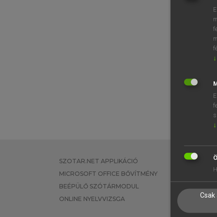
E
m
f
m
f
↓
M
E
f
s
↓
Ö
SZOTAR.NET APPLIKÁCIÓ
EGYÉNI FEL
H
MICROSOFT OFFICE BŐVÍTMÉNY
TANULÓKNA
BEÉPÜLŐ SZÓTÁRMODUL
OKTATÁSI I
Csak 
ONLINE NYELVVIZSGA
VÁLLALATI 