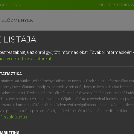
ÉGEK
GYIK
BELÉPÉS EDUID-V
ELŐZMÉNYEK
 LISTÁJA
és testreszabhatja az önről gyűjtött információkat.
További információért k
HU
DE
CN
FR
ES
IT
NL
RU
GR
adatvédelmi tájékoztatónkat
.
Y TAMÁS
1
2
3
4
5
6
7
8
9
l−magyar szótár
TATISZTIKA
q
w
e
r
t
z
u
i
 statisztikai sütiket „teljesítménysütiknek” is nevezik. Ezek a sütik információkat gy
ebhely használatának módjáról, többek között arról, hogy milyen oldalakat keresett 
a
s
d
f
g
h
j
k
l
é
inkekre kattintott. Ezek az információk a felhasználó azonosítására nem használható
datok összesítettek és anonimizáltak. Céljuk kizárólag a weboldal funkcióinak javít
í
y
x
c
v
b
n
m
,
.
artoznak a harmadik féltől származó elemzési szolgáltatásokhoz tartozó sütik; ilye
zolgáltatások a látogatóelemzések, a hőtérképek és a közösségi médiaanalitika.
VAN ELŐFIZETÉSED?
NINCS ELŐFIZETÉSED
1
szolgáltatás
előfizetésem a teljes szócikk
Nincs regisztrációm és előfiz
megtekintéséhez.
A szótár 2 órás, díjmente
MARKETING