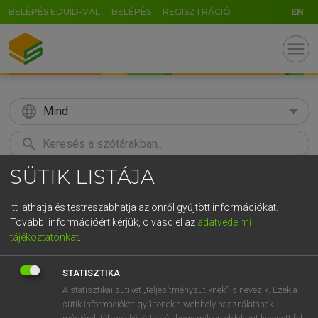
BELÉPÉS EDUID-VAL
BELÉPÉS
REGISZTRÁCIÓ
EN
menu
language
Mind
search
SÜTIK LISTÁJA
GR
KERESÉS
5
6
7
8
9
ö
ü
ó
Itt láthatja és testreszabhatja az önről gyűjtött információkat.
További információért kérjük, olvasd el az
adatvédelmi
r
t
z
u
i
o
p
ő
ú
MAGAY TAMÁS
tájékoztatónkat
.
Angol−magyar szótár
g
h
j
k
l
é
á
ű
Ω
STATISZTIKA
v
b
n
m
,
.
-
AltGr
A statisztikai sütiket „teljesítménysütiknek” is nevezik. Ezek a
sütik információkat gyűjtenek a webhely használatának