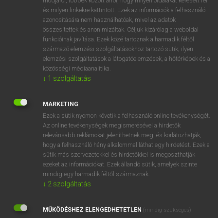
módjáról, többek között arról, hogy milyen oldalakat keresett fel
és milyen linkekre kattintott. Ezek az információk a felhasználó
VAN ELŐFIZETÉSED?
azonosítására nem használhatóak, mivel az adatok
összesítettek és anonimizáltak. Céljuk kizárólag a weboldal
Van előfizetésem a teljes szócikk megtekintéséhez.
funkcióinak javítása. Ezek közé tartoznak a harmadik féltől
származó elemzési szolgáltatásokhoz tartozó sütik; ilyen
BELÉPÉS
elemzési szolgáltatások a látogatóelemzések, a hőtérképek és a
közösségi médiaanalitika.
↓
1
szolgáltatás
MARKETING
Ezek a sütik nyomon követik a felhasználó online tevékenységét.
Az online tevékenységek megismerésével a hirdetők
NINCS ELŐFIZETÉSED?
relevánsabb reklámokat jeleníthetnek meg, és korlátozhatják,
Nincs regisztrációm és előfizetésem. A szótár 2 órás,
hogy a felhasználó hány alkalommal láthat egy hirdetést. Ezek a
díjmentes próbaverziójának elindításához regisztrálok és
sütik más szervezetekkel és hirdetőkkel is megoszthatják
belépek
.
ezeket az információkat. Ezek állandó sütik, amelyek szinte
mindig egy harmadik féltől származnak.
↓
2
szolgáltatás
REGISZTRÁCIÓ
MŰKÖDÉSHEZ ELENGEDHETETLEN
(mindig szükséges)