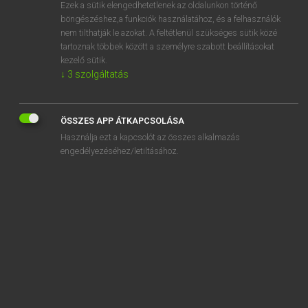
Ezek a sütik elengedhetetlenek az oldalunkon történő
böngészéshez,a funkciók használatához, és a felhasználók
nem tilthatják le azokat. A feltétlenül szükséges sütik közé
Magay Tamás
tartoznak többek között a személyre szabott beállításokat
ANGOL−MAGYAR SZÓTÁR
kezelő sütik.
↓
3
szolgáltatás
Kapcsolódó anyagok
ranch
ÖSSZES APP ÁTKAPCSOLÁSA
ranch dressing
Használja ezt a kapcsolót az összes alkalmazás
rancher
engedélyezéséhez/letiltásához.
ranch house
ranching
rancid
rancorously
rancour
rand