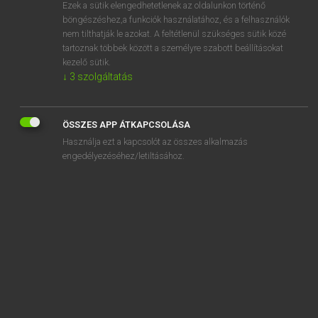
Ezek a sütik elengedhetetlenek az oldalunkon történő
böngészéshez,a funkciók használatához, és a felhasználók
nem tilthatják le azokat. A feltétlenül szükséges sütik közé
Magay Tamás
tartoznak többek között a személyre szabott beállításokat
ANGOL−MAGYAR SZÓTÁR
kezelő sütik.
↓
3
szolgáltatás
Kapcsolódó anyagok
ran
ÖSSZES APP ÁTKAPCSOLÁSA
ranch
Használja ezt a kapcsolót az összes alkalmazás
ranch dressing
engedélyezéséhez/letiltásához.
rancher
ranch house
ranching
rancid
rancorously
rancour