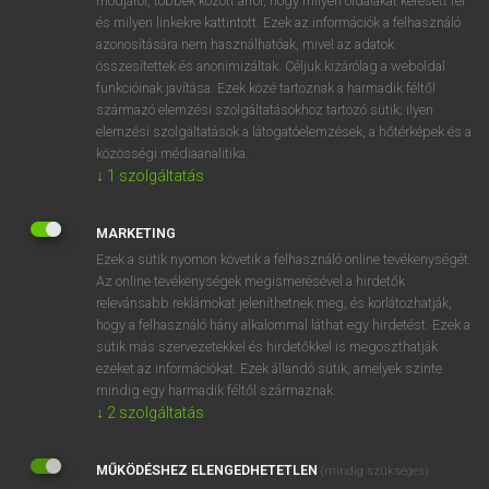
módjáról, többek között arról, hogy milyen oldalakat keresett fel
és milyen linkekre kattintott. Ezek az információk a felhasználó
VAN ELŐFIZETÉSED?
azonosítására nem használhatóak, mivel az adatok
összesítettek és anonimizáltak. Céljuk kizárólag a weboldal
Van előfizetésem a teljes szócikk megtekintéséhez.
funkcióinak javítása. Ezek közé tartoznak a harmadik féltől
származó elemzési szolgáltatásokhoz tartozó sütik; ilyen
BELÉPÉS
elemzési szolgáltatások a látogatóelemzések, a hőtérképek és a
közösségi médiaanalitika.
↓
1
szolgáltatás
MARKETING
Ezek a sütik nyomon követik a felhasználó online tevékenységét.
Az online tevékenységek megismerésével a hirdetők
NINCS ELŐFIZETÉSED?
relevánsabb reklámokat jeleníthetnek meg, és korlátozhatják,
Nincs regisztrációm és előfizetésem. A szótár 2 órás,
hogy a felhasználó hány alkalommal láthat egy hirdetést. Ezek a
díjmentes próbaverziójának elindításához regisztrálok és
sütik más szervezetekkel és hirdetőkkel is megoszthatják
belépek
.
ezeket az információkat. Ezek állandó sütik, amelyek szinte
mindig egy harmadik féltől származnak.
↓
2
szolgáltatás
REGISZTRÁCIÓ
MŰKÖDÉSHEZ ELENGEDHETETLEN
(mindig szükséges)