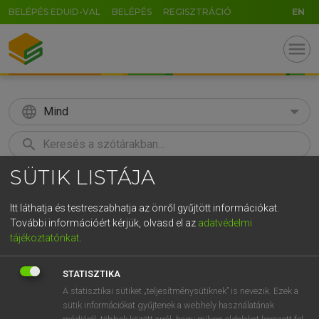
BELÉPÉS EDUID-VAL
BELÉPÉS
REGISZTRÁCIÓ
EN
menu
language
Mind
search
SÜTIK LISTÁJA
GR
KERESÉS
5
6
7
8
9
ö
ü
ó
Itt láthatja és testreszabhatja az önről gyűjtött információkat.
További információért kérjük, olvasd el az
adatvédelmi
r
t
z
u
i
o
p
ő
ú
MAGAY TAMÁS
tájékoztatónkat
.
Angol−magyar szótár
g
h
j
k
l
é
á
ű
Ω
STATISZTIKA
v
b
n
m
,
.
-
AltGr
A statisztikai sütiket „teljesítménysütiknek” is nevezik. Ezek a
sütik információkat gyűjtenek a webhely használatának