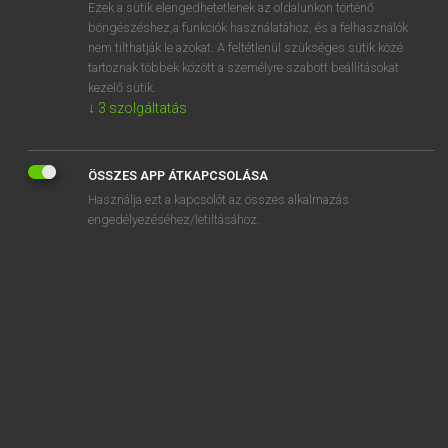
Ezek a sütik elengedhetetlenek az oldalunkon történő
böngészéshez,a funkciók használatához, és a felhasználók
nem tilthatják le azokat. A feltétlenül szükséges sütik közé
Magay Tamás
tartoznak többek között a személyre szabott beállításokat
ANGOL−MAGYAR SZÓTÁR
kezelő sütik.
↓
3
szolgáltatás
Kapcsolódó anyagok
propelling pencil
ÖSSZES APP ÁTKAPCSOLÁSA
propensity
Használja ezt a kapcsolót az összes alkalmazás
proper
engedélyezéséhez/letiltásához.
proper fraction
properly
proper name
proper noun
propertied
property