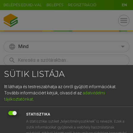
BELÉPÉS EDUID-VAL
BELÉPÉS
REGISZTRÁCIÓ
EN
menu
language
Mind
search
SÜTIK LISTÁJA
GR
KERESÉS
5
6
7
8
9
ö
ü
ó
Itt láthatja és testreszabhatja az önről gyűjtött információkat.
További információért kérjük, olvasd el az
adatvédelmi
r
t
z
u
i
o
p
ő
ú
MAGAY TAMÁS
tájékoztatónkat
.
Angol−magyar szótár
g
h
j
k
l
é
á
ű
Ω
STATISZTIKA
v
b
n
m
,
.
-
AltGr
A statisztikai sütiket „teljesítménysütiknek” is nevezik. Ezek a
sütik információkat gyűjtenek a webhely használatának