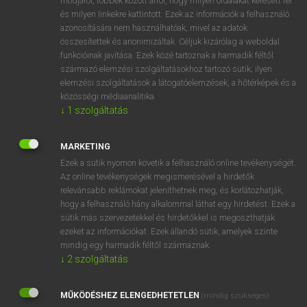
módjáról, többek között arról, hogy milyen oldalakat keresett fel
és milyen linkekre kattintott. Ezek az információk a felhasználó
VAN ELŐFIZETÉSED?
azonosítására nem használhatóak, mivel az adatok
összesítettek és anonimizáltak. Céljuk kizárólag a weboldal
Van előfizetésem a teljes szócikk megtekintéséhez.
funkcióinak javítása. Ezek közé tartoznak a harmadik féltől
származó elemzési szolgáltatásokhoz tartozó sütik; ilyen
BELÉPÉS
elemzési szolgáltatások a látogatóelemzések, a hőtérképek és a
közösségi médiaanalitika.
↓
1
szolgáltatás
MARKETING
Ezek a sütik nyomon követik a felhasználó online tevékenységét.
Az online tevékenységek megismerésével a hirdetők
NINCS ELŐFIZETÉSED?
relevánsabb reklámokat jeleníthetnek meg, és korlátozhatják,
Nincs regisztrációm és előfizetésem. A szótár 2 órás,
hogy a felhasználó hány alkalommal láthat egy hirdetést. Ezek a
díjmentes próbaverziójának elindításához regisztrálok és
sütik más szervezetekkel és hirdetőkkel is megoszthatják
belépek
.
ezeket az információkat. Ezek állandó sütik, amelyek szinte
mindig egy harmadik féltől származnak.
↓
2
szolgáltatás
REGISZTRÁCIÓ
MŰKÖDÉSHEZ ELENGEDHETETLEN
(mindig szükséges)