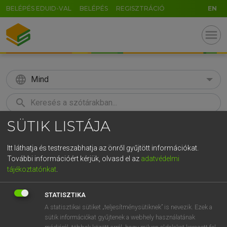
BELÉPÉS EDUID-VAL
BELÉPÉS
REGISZTRÁCIÓ
EN
menu
language
Mind
search
SÜTIK LISTÁJA
GR
KERESÉS
5
6
7
8
9
ö
ü
ó
Itt láthatja és testreszabhatja az önről gyűjtött információkat.
További információért kérjük, olvasd el az
adatvédelmi
r
t
z
u
i
o
p
ő
ú
MAGAY TAMÁS
tájékoztatónkat
.
Angol−magyar szótár
g
h
j
k
l
é
á
ű
Ω
STATISZTIKA
v
b
n
m
,
.
-
AltGr
A statisztikai sütiket „teljesítménysütiknek” is nevezik. Ezek a
sütik információkat gyűjtenek a webhely használatának