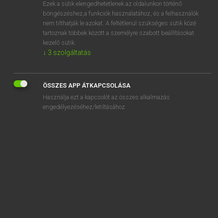
Ezek a sütik elengedhetetlenek az oldalunkon történő
böngészéshez,a funkciók használatához, és a felhasználók
nem tilthatják le azokat. A feltétlenül szükséges sütik közé
Magay Tamás
tartoznak többek között a személyre szabott beállításokat
ANGOL−MAGYAR SZÓTÁR
kezelő sütik.
↓
3
szolgáltatás
Kapcsolódó anyagok
propel
ÖSSZES APP ÁTKAPCSOLÁSA
propellant
Használja ezt a kapcsolót az összes alkalmazás
propeller
engedélyezéséhez/letiltásához.
propelling pencil
propensity
proper
proper fraction
properly
proper name