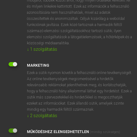
módjáról, többek között arról, hogy milyen oldalakat keresett fel
és milyen linkekre kattintott. Ezek az információk a felhasználó
VAN ELŐFIZETÉSED?
azonosítására nem használhatóak, mivel az adatok
összesítettek és anonimizáltak. Céljuk kizárólag a weboldal
Van előfizetésem a teljes szócikk megtekintéséhez.
funkcióinak javítása. Ezek közé tartoznak a harmadik féltől
származó elemzési szolgáltatásokhoz tartozó sütik; ilyen
BELÉPÉS
elemzési szolgáltatások a látogatóelemzések, a hőtérképek és a
közösségi médiaanalitika.
↓
1
szolgáltatás
MARKETING
Ezek a sütik nyomon követik a felhasználó online tevékenységét.
Az online tevékenységek megismerésével a hirdetők
NINCS ELŐFIZETÉSED?
relevánsabb reklámokat jeleníthetnek meg, és korlátozhatják,
Nincs regisztrációm és előfizetésem. A szótár 2 órás,
hogy a felhasználó hány alkalommal láthat egy hirdetést. Ezek a
díjmentes próbaverziójának elindításához regisztrálok és
sütik más szervezetekkel és hirdetőkkel is megoszthatják
belépek
.
ezeket az információkat. Ezek állandó sütik, amelyek szinte
mindig egy harmadik féltől származnak.
↓
2
szolgáltatás
REGISZTRÁCIÓ
MŰKÖDÉSHEZ ELENGEDHETETLEN
(mindig szükséges)