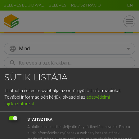
BELÉPÉS EDUID-VAL
BELÉPÉS
REGISZTRÁCIÓ
EN
menu
language
Mind
search
SÜTIK LISTÁJA
GR
KERESÉS
5
6
7
8
9
ö
ü
ó
Itt láthatja és testreszabhatja az önről gyűjtött információkat.
További információért kérjük, olvasd el az
adatvédelmi
r
t
z
u
i
o
p
ő
ú
MAGAY TAMÁS
tájékoztatónkat
.
Angol−magyar szótár
g
h
j
k
l
é
á
ű
Ω
STATISZTIKA
v
b
n
m
,
.
-
AltGr
A statisztikai sütiket „teljesítménysütiknek” is nevezik. Ezek a
sütik információkat gyűjtenek a webhely használatának