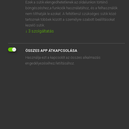
Ezek a sütik elengedhetetlenek az oldalunkon történő
böngészéshez,a funkciók használatához, és a felhasználók
nem tilthatják le azokat. A feltétlenül szükséges sütik közé
Magay Tamás
tartoznak többek között a személyre szabott beállításokat
ANGOL−MAGYAR SZÓTÁR
kezelő sütik.
↓
3
szolgáltatás
Kapcsolódó anyagok
bcc
ÖSSZES APP ÁTKAPCSOLÁSA
be
Használja ezt a kapcsolót az összes alkalmazás
be-
engedélyezéséhez/letiltásához.
be about
beach
beach ball
beach buggy
beach bum
beach chair