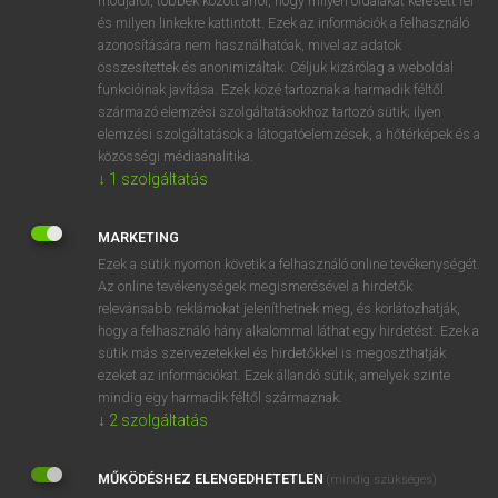
módjáról, többek között arról, hogy milyen oldalakat keresett fel
és milyen linkekre kattintott. Ezek az információk a felhasználó
VAN ELŐFIZETÉSED?
azonosítására nem használhatóak, mivel az adatok
összesítettek és anonimizáltak. Céljuk kizárólag a weboldal
Van előfizetésem a teljes szócikk megtekintéséhez.
funkcióinak javítása. Ezek közé tartoznak a harmadik féltől
származó elemzési szolgáltatásokhoz tartozó sütik; ilyen
BELÉPÉS
elemzési szolgáltatások a látogatóelemzések, a hőtérképek és a
közösségi médiaanalitika.
↓
1
szolgáltatás
MARKETING
Ezek a sütik nyomon követik a felhasználó online tevékenységét.
Az online tevékenységek megismerésével a hirdetők
NINCS ELŐFIZETÉSED?
relevánsabb reklámokat jeleníthetnek meg, és korlátozhatják,
Nincs regisztrációm és előfizetésem. A szótár 2 órás,
hogy a felhasználó hány alkalommal láthat egy hirdetést. Ezek a
díjmentes próbaverziójának elindításához regisztrálok és
sütik más szervezetekkel és hirdetőkkel is megoszthatják
belépek
.
ezeket az információkat. Ezek állandó sütik, amelyek szinte
mindig egy harmadik féltől származnak.
↓
2
szolgáltatás
REGISZTRÁCIÓ
MŰKÖDÉSHEZ ELENGEDHETETLEN
(mindig szükséges)