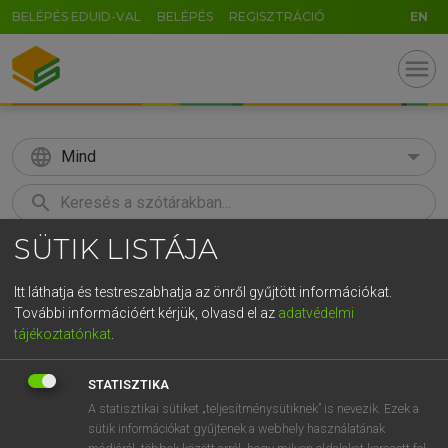
BELÉPÉS EDUID-VAL
BELÉPÉS
REGISZTRÁCIÓ
EN
menu
language
Mind
search
SÜTIK LISTÁJA
GR
KERESÉS
5
6
7
8
9
ö
ü
ó
Itt láthatja és testreszabhatja az önről gyűjtött információkat.
További információért kérjük, olvasd el az
adatvédelmi
r
t
z
u
i
o
p
ő
ú
MAGAY TAMÁS
tájékoztatónkat
.
Angol−magyar szótár
g
h
j
k
l
é
á
ű
Ω
STATISZTIKA
v
b
n
m
,
.
-
AltGr
A statisztikai sütiket „teljesítménysütiknek” is nevezik. Ezek a
sütik információkat gyűjtenek a webhely használatának