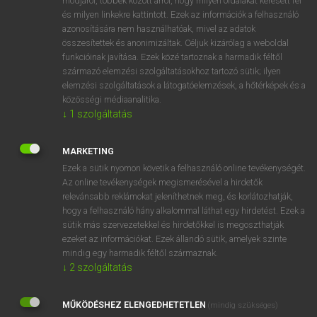
módjáról, többek között arról, hogy milyen oldalakat keresett fel
és milyen linkekre kattintott. Ezek az információk a felhasználó
VAN ELŐFIZETÉSED?
azonosítására nem használhatóak, mivel az adatok
összesítettek és anonimizáltak. Céljuk kizárólag a weboldal
Van előfizetésem a teljes szócikk megtekintéséhez.
funkcióinak javítása. Ezek közé tartoznak a harmadik féltől
származó elemzési szolgáltatásokhoz tartozó sütik; ilyen
BELÉPÉS
elemzési szolgáltatások a látogatóelemzések, a hőtérképek és a
közösségi médiaanalitika.
↓
1
szolgáltatás
MARKETING
Ezek a sütik nyomon követik a felhasználó online tevékenységét.
Az online tevékenységek megismerésével a hirdetők
NINCS ELŐFIZETÉSED?
relevánsabb reklámokat jeleníthetnek meg, és korlátozhatják,
Nincs regisztrációm és előfizetésem. A szótár 2 órás,
hogy a felhasználó hány alkalommal láthat egy hirdetést. Ezek a
díjmentes próbaverziójának elindításához regisztrálok és
sütik más szervezetekkel és hirdetőkkel is megoszthatják
belépek
.
ezeket az információkat. Ezek állandó sütik, amelyek szinte
mindig egy harmadik féltől származnak.
↓
2
szolgáltatás
REGISZTRÁCIÓ
MŰKÖDÉSHEZ ELENGEDHETETLEN
(mindig szükséges)