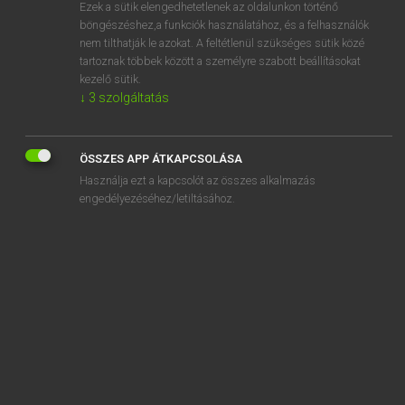
Ezek a sütik elengedhetetlenek az oldalunkon történő
böngészéshez,a funkciók használatához, és a felhasználók
nem tilthatják le azokat. A feltétlenül szükséges sütik közé
Magay Tamás
tartoznak többek között a személyre szabott beállításokat
ANGOL−MAGYAR SZÓTÁR
kezelő sütik.
↓
3
szolgáltatás
Kapcsolódó anyagok
neckwear
ÖSSZES APP ÁTKAPCSOLÁSA
necromancer
Használja ezt a kapcsolót az összes alkalmazás
necromancy
engedélyezéséhez/letiltásához.
necrophilia
necropolis
necrosis
nectar
nectarine
née