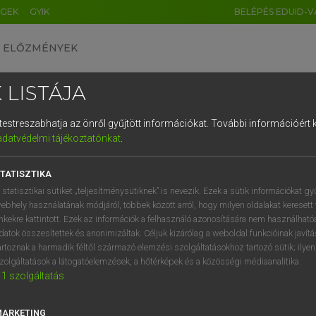
ÉGEK
GYIK
BELÉPÉS EDUID-V
ELŐZMÉNYEK
 LISTÁJA
és testreszabhatja az önről gyűjtött információkat.
További információért k
HU
DE
CN
FR
ES
IT
NL
RU
GR
adatvédelmi tájékoztatónkat
.
Y TAMÁS
1
2
3
4
5
6
7
8
9
l−magyar szótár
TATISZTIKA
q
w
e
r
t
z
u
i
 statisztikai sütiket „teljesítménysütiknek” is nevezik. Ezek a sütik információkat gy
ebhely használatának módjáról, többek között arról, hogy milyen oldalakat keresett 
a
s
d
f
g
h
j
k
l
é
inkekre kattintott. Ezek az információk a felhasználó azonosítására nem használható
datok összesítettek és anonimizáltak. Céljuk kizárólag a weboldal funkcióinak javít
í
y
x
c
v
b
n
m
,
.
artoznak a harmadik féltől származó elemzési szolgáltatásokhoz tartozó sütik; ilye
zolgáltatások a látogatóelemzések, a hőtérképek és a közösségi médiaanalitika.
VAN ELŐFIZETÉSED?
NINCS ELŐFIZETÉSED
1
szolgáltatás
előfizetésem a teljes szócikk
Nincs regisztrációm és előfiz
megtekintéséhez.
A szótár 2 órás, díjmente
MARKETING