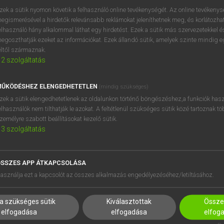
próbaverziójának elindítás
zek a sütik nyomon követik a felhasználó online tevékenységét. Az online tevékeny
BELÉPÉS
regisztrálok és
belépek
.
egismerésével a hirdetők relevánsabb reklámokat jeleníthetnek meg, és korlátozhat
elhasználó hány alkalommal láthat egy hirdetést. Ezek a sütik más szervezetekkel és
egoszthatják ezeket az információkat. Ezek állandó sütik, amelyek szinte mindig 
REGISZTRÁCIÓ
éltől származnak.
2
szolgáltatás
ŰKÖDÉSHEZ ELENGEDHETETLEN
(mindig szükséges)
zek a sütik elengedhetetlenek az oldalunkon történő böngészéshez,a funkciók hasz
elhasználók nem tilthatják le azokat. A feltétlenül szükséges sütik közé tartoznak t
zemélyre szabott beállításokat kezelő sütik.
3
szolgáltatás
SSZES APP ÁTKAPCSOLÁSA
HASZNÁLÓKNAK
SÚGÓ
asználja ezt a kapcsolót az összes alkalmazás engedélyezéséhez/letiltásához.
K
RÓLUNK
NTÉZMÉNYEKNEK
ELÉRHETŐSÉG
a szükséges sütik
Kiválasztottak
Összes
MEGOLDÁSOK
SÜTI BEÁLLÍTÁSOK
elfogadása
elfogadása
elfog