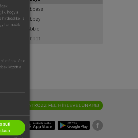
ához
ségek
abbess
ják, hogy a
abbey
 hirdetőkkel is
egy harmadik
Abbie
abbot
nálatához, és a
öbbek között a
IRATKOZZ FEL HÍRLEVELÜNKRE!
 süti
adása