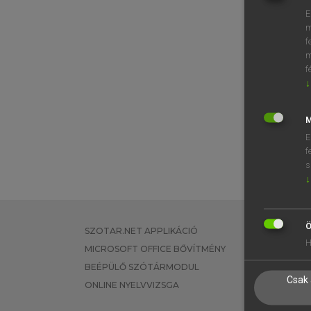
E
m
f
m
f
↓
M
E
f
s
↓
Ö
SZOTAR.NET APPLIKÁCIÓ
EGYÉNI FEL
H
MICROSOFT OFFICE BŐVÍTMÉNY
TANULÓKNA
BEÉPÜLŐ SZÓTÁRMODUL
OKTATÁSI I
Csak 
ONLINE NYELVVIZSGA
VÁLLALATI 