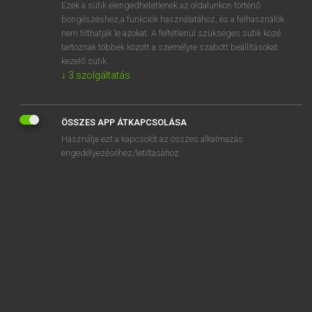
Ezek a sütik elengedhetetlenek az oldalunkon történő
böngészéshez,a funkciók használatához, és a felhasználók
nem tilthatják le azokat. A feltétlenül szükséges sütik közé
Magay Tamás
tartoznak többek között a személyre szabott beállításokat
ANGOL−MAGYAR SZÓTÁR
kezelő sütik.
↓
3
szolgáltatás
Kapcsolódó anyagok
abase
ÖSSZES APP ÁTKAPCSOLÁSA
abasement
Használja ezt a kapcsolót az összes alkalmazás
abash
engedélyezéséhez/letiltásához.
abashed
abate
abatement
abattoir
abaya
abbess