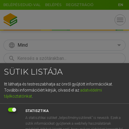
BELÉPÉS EDUID-VAL
BELÉPÉS
REGISZTRÁCIÓ
EN
menu
language
Mind
search
SÜTIK LISTÁJA
GR
KERESÉS
5
6
7
8
9
ö
ü
ó
Itt láthatja és testreszabhatja az önről gyűjtött információkat.
További információért kérjük, olvasd el az
adatvédelmi
r
t
z
u
i
o
p
ő
ú
MAGAY TAMÁS
tájékoztatónkat
.
Angol−magyar szótár
g
h
j
k
l
é
á
ű
Ω
STATISZTIKA
v
b
n
m
,
.
-
AltGr
A statisztikai sütiket „teljesítménysütiknek” is nevezik. Ezek a
sütik információkat gyűjtenek a webhely használatának