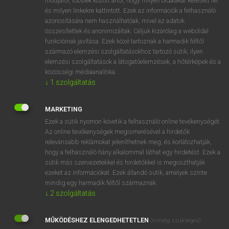
módjáról, többek között arról, hogy milyen oldalakat keresett fel
és milyen linkekre kattintott. Ezek az információk a felhasználó
VAN ELŐFIZETÉSED?
azonosítására nem használhatóak, mivel az adatok
összesítettek és anonimizáltak. Céljuk kizárólag a weboldal
Van előfizetésem a teljes szócikk megtekintéséhez.
funkcióinak javítása. Ezek közé tartoznak a harmadik féltől
származó elemzési szolgáltatásokhoz tartozó sütik; ilyen
BELÉPÉS
elemzési szolgáltatások a látogatóelemzések, a hőtérképek és a
közösségi médiaanalitika.
↓
1
szolgáltatás
MARKETING
Ezek a sütik nyomon követik a felhasználó online tevékenységét.
Az online tevékenységek megismerésével a hirdetők
NINCS ELŐFIZETÉSED?
relevánsabb reklámokat jeleníthetnek meg, és korlátozhatják,
Nincs regisztrációm és előfizetésem. A szótár 2 órás,
hogy a felhasználó hány alkalommal láthat egy hirdetést. Ezek a
díjmentes próbaverziójának elindításához regisztrálok és
sütik más szervezetekkel és hirdetőkkel is megoszthatják
belépek
.
ezeket az információkat. Ezek állandó sütik, amelyek szinte
mindig egy harmadik féltől származnak.
↓
2
szolgáltatás
REGISZTRÁCIÓ
MŰKÖDÉSHEZ ELENGEDHETETLEN
(mindig szükséges)