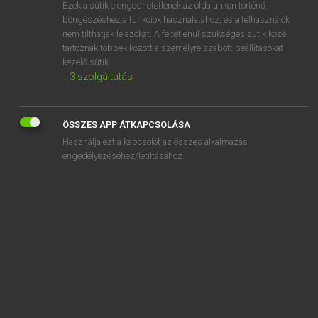
Ezek a sütik elengedhetetlenek az oldalunkon történő
böngészéshez,a funkciók használatához, és a felhasználók
nem tilthatják le azokat. A feltétlenül szükséges sütik közé
Magay Tamás
tartoznak többek között a személyre szabott beállításokat
ANGOL−MAGYAR SZÓTÁR
kezelő sütik.
↓
3
szolgáltatás
Kapcsolódó anyagok
hash up
ÖSSZES APP ÁTKAPCSOLÁSA
hasn’t
Használja ezt a kapcsolót az összes alkalmazás
hasp
engedélyezéséhez/letiltásához.
hassle
hassock
hast
haste
hasten
hastily