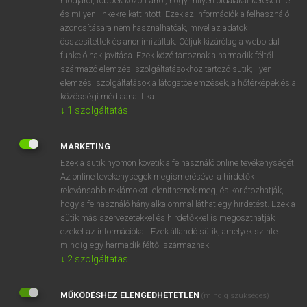
módjáról, többek között arról, hogy milyen oldalakat keresett fel
és milyen linkekre kattintott. Ezek az információk a felhasználó
VAN ELŐFIZETÉSED?
azonosítására nem használhatóak, mivel az adatok
összesítettek és anonimizáltak. Céljuk kizárólag a weboldal
Van előfizetésem a teljes szócikk megtekintéséhez.
funkcióinak javítása. Ezek közé tartoznak a harmadik féltől
származó elemzési szolgáltatásokhoz tartozó sütik; ilyen
BELÉPÉS
elemzési szolgáltatások a látogatóelemzések, a hőtérképek és a
közösségi médiaanalitika.
↓
1
szolgáltatás
MARKETING
Ezek a sütik nyomon követik a felhasználó online tevékenységét.
Az online tevékenységek megismerésével a hirdetők
NINCS ELŐFIZETÉSED?
relevánsabb reklámokat jeleníthetnek meg, és korlátozhatják,
Nincs regisztrációm és előfizetésem. A szótár 2 órás,
hogy a felhasználó hány alkalommal láthat egy hirdetést. Ezek a
díjmentes próbaverziójának elindításához regisztrálok és
sütik más szervezetekkel és hirdetőkkel is megoszthatják
belépek
.
ezeket az információkat. Ezek állandó sütik, amelyek szinte
mindig egy harmadik féltől származnak.
↓
2
szolgáltatás
REGISZTRÁCIÓ
MŰKÖDÉSHEZ ELENGEDHETETLEN
(mindig szükséges)