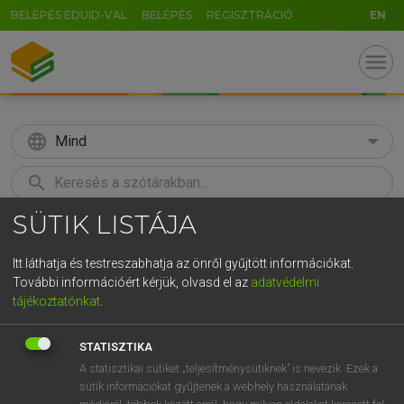
BELÉPÉS EDUID-VAL
BELÉPÉS
REGISZTRÁCIÓ
EN
menu
language
Mind
search
SÜTIK LISTÁJA
GR
KERESÉS
5
6
7
8
9
ö
ü
ó
Itt láthatja és testreszabhatja az önről gyűjtött információkat.
További információért kérjük, olvasd el az
adatvédelmi
r
t
z
u
i
o
p
ő
ú
MAGAY TAMÁS
tájékoztatónkat
.
Angol−magyar szótár
g
h
j
k
l
é
á
ű
Ω
STATISZTIKA
v
b
n
m
,
.
-
AltGr
A statisztikai sütiket „teljesítménysütiknek” is nevezik. Ezek a
sütik információkat gyűjtenek a webhely használatának