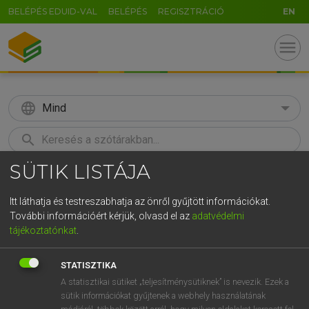
BELÉPÉS EDUID-VAL
BELÉPÉS
REGISZTRÁCIÓ
EN
menu
language
Mind
search
SÜTIK LISTÁJA
GR
KERESÉS
5
6
7
8
9
ö
ü
ó
Itt láthatja és testreszabhatja az önről gyűjtött információkat.
További információért kérjük, olvasd el az
adatvédelmi
r
t
z
u
i
o
p
ő
ú
MAGAY TAMÁS
tájékoztatónkat
.
Angol−magyar szótár
g
h
j
k
l
é
á
ű
Ω
STATISZTIKA
v
b
n
m
,
.
-
AltGr
A statisztikai sütiket „teljesítménysütiknek” is nevezik. Ezek a
sütik információkat gyűjtenek a webhely használatának