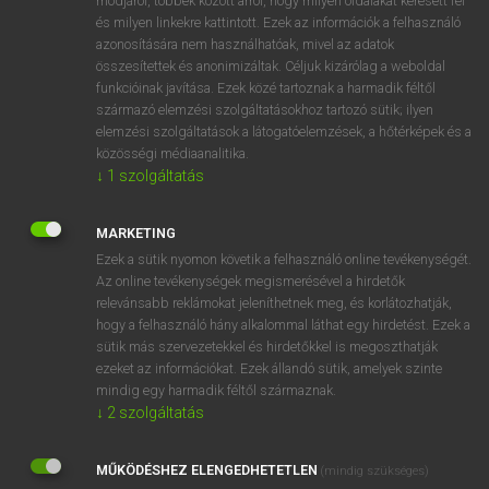
módjáról, többek között arról, hogy milyen oldalakat keresett fel
és milyen linkekre kattintott. Ezek az információk a felhasználó
VAN ELŐFIZETÉSED?
azonosítására nem használhatóak, mivel az adatok
összesítettek és anonimizáltak. Céljuk kizárólag a weboldal
Van előfizetésem a teljes szócikk megtekintéséhez.
funkcióinak javítása. Ezek közé tartoznak a harmadik féltől
származó elemzési szolgáltatásokhoz tartozó sütik; ilyen
BELÉPÉS
elemzési szolgáltatások a látogatóelemzések, a hőtérképek és a
közösségi médiaanalitika.
↓
1
szolgáltatás
MARKETING
Ezek a sütik nyomon követik a felhasználó online tevékenységét.
Az online tevékenységek megismerésével a hirdetők
NINCS ELŐFIZETÉSED?
relevánsabb reklámokat jeleníthetnek meg, és korlátozhatják,
Nincs regisztrációm és előfizetésem. A szótár 2 órás,
hogy a felhasználó hány alkalommal láthat egy hirdetést. Ezek a
díjmentes próbaverziójának elindításához regisztrálok és
sütik más szervezetekkel és hirdetőkkel is megoszthatják
belépek
.
ezeket az információkat. Ezek állandó sütik, amelyek szinte
mindig egy harmadik féltől származnak.
↓
2
szolgáltatás
REGISZTRÁCIÓ
MŰKÖDÉSHEZ ELENGEDHETETLEN
(mindig szükséges)