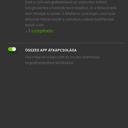
Ezek a sütik elengedhetetlenek az oldalunkon történő
böngészéshez,a funkciók használatához, és a felhasználók
nem tilthatják le azokat. A feltétlenül szükséges sütik közé
Magay Tamás
tartoznak többek között a személyre szabott beállításokat
ANGOL−MAGYAR SZÓTÁR
kezelő sütik.
↓
3
szolgáltatás
Kapcsolódó anyagok
hash out
ÖSSZES APP ÁTKAPCSOLÁSA
hash up
Használja ezt a kapcsolót az összes alkalmazás
hasn’t
engedélyezéséhez/letiltásához.
hasp
hassle
hassock
hast
haste
hasten