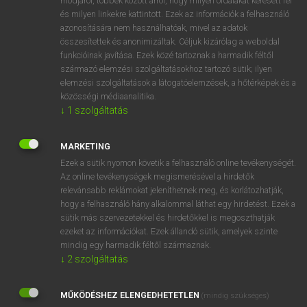
módjáról, többek között arról, hogy milyen oldalakat keresett fel
és milyen linkekre kattintott. Ezek az információk a felhasználó
VAN ELŐFIZETÉSED?
azonosítására nem használhatóak, mivel az adatok
összesítettek és anonimizáltak. Céljuk kizárólag a weboldal
Van előfizetésem a teljes szócikk megtekintéséhez.
funkcióinak javítása. Ezek közé tartoznak a harmadik féltől
származó elemzési szolgáltatásokhoz tartozó sütik; ilyen
BELÉPÉS
elemzési szolgáltatások a látogatóelemzések, a hőtérképek és a
közösségi médiaanalitika.
↓
1
szolgáltatás
MARKETING
Ezek a sütik nyomon követik a felhasználó online tevékenységét.
Az online tevékenységek megismerésével a hirdetők
NINCS ELŐFIZETÉSED?
relevánsabb reklámokat jeleníthetnek meg, és korlátozhatják,
Nincs regisztrációm és előfizetésem. A szótár 2 órás,
hogy a felhasználó hány alkalommal láthat egy hirdetést. Ezek a
díjmentes próbaverziójának elindításához regisztrálok és
sütik más szervezetekkel és hirdetőkkel is megoszthatják
belépek
.
ezeket az információkat. Ezek állandó sütik, amelyek szinte
mindig egy harmadik féltől származnak.
↓
2
szolgáltatás
REGISZTRÁCIÓ
MŰKÖDÉSHEZ ELENGEDHETETLEN
(mindig szükséges)