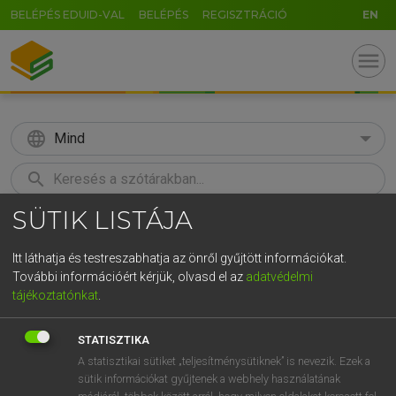
BELÉPÉS EDUID-VAL
BELÉPÉS
REGISZTRÁCIÓ
EN
menu
language
Mind
search
SÜTIK LISTÁJA
GR
KERESÉS
5
6
7
8
9
ö
ü
ó
Itt láthatja és testreszabhatja az önről gyűjtött információkat.
További információért kérjük, olvasd el az
adatvédelmi
r
t
z
u
i
o
p
ő
ú
MAGAY TAMÁS
tájékoztatónkat
.
Angol−magyar szótár
g
h
j
k
l
é
á
ű
Ω
STATISZTIKA
v
b
n
m
,
.
-
AltGr
A statisztikai sütiket „teljesítménysütiknek” is nevezik. Ezek a
sütik információkat gyűjtenek a webhely használatának