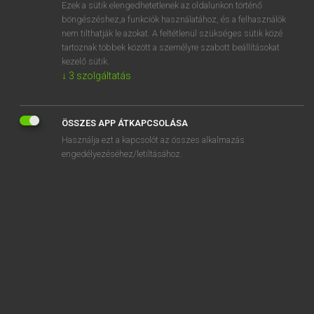
Ezek a sütik elengedhetetlenek az oldalunkon történő
böngészéshez,a funkciók használatához, és a felhasználók
nem tilthatják le azokat. A feltétlenül szükséges sütik közé
Magay Tamás
tartoznak többek között a személyre szabott beállításokat
ANGOL−MAGYAR SZÓTÁR
kezelő sütik.
↓
3
szolgáltatás
Kapcsolódó anyagok
access
ÖSSZES APP ÁTKAPCSOLÁSA
access course
Használja ezt a kapcsolót az összes alkalmazás
accessibility
engedélyezéséhez/letiltásához.
accessible
accession
access number
accessorize
accessory
access point