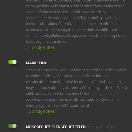
módjáról, többek között arról, hogy milyen oldalakat keresett fel
és milyen linkekre kattintott. Ezek az információk a felhasználó
VAN ELŐFIZETÉSED?
azonosítására nem használhatóak, mivel az adatok
összesítettek és anonimizáltak. Céljuk kizárólag a weboldal
Van előfizetésem a teljes szócikk megtekintéséhez.
funkcióinak javítása. Ezek közé tartoznak a harmadik féltől
származó elemzési szolgáltatásokhoz tartozó sütik; ilyen
BELÉPÉS
elemzési szolgáltatások a látogatóelemzések, a hőtérképek és a
közösségi médiaanalitika.
↓
1
szolgáltatás
MARKETING
Ezek a sütik nyomon követik a felhasználó online tevékenységét.
Az online tevékenységek megismerésével a hirdetők
NINCS ELŐFIZETÉSED?
relevánsabb reklámokat jeleníthetnek meg, és korlátozhatják,
Nincs regisztrációm és előfizetésem. A szótár 2 órás,
hogy a felhasználó hány alkalommal láthat egy hirdetést. Ezek a
díjmentes próbaverziójának elindításához regisztrálok és
sütik más szervezetekkel és hirdetőkkel is megoszthatják
belépek
.
ezeket az információkat. Ezek állandó sütik, amelyek szinte
mindig egy harmadik féltől származnak.
↓
2
szolgáltatás
REGISZTRÁCIÓ
MŰKÖDÉSHEZ ELENGEDHETETLEN
(mindig szükséges)