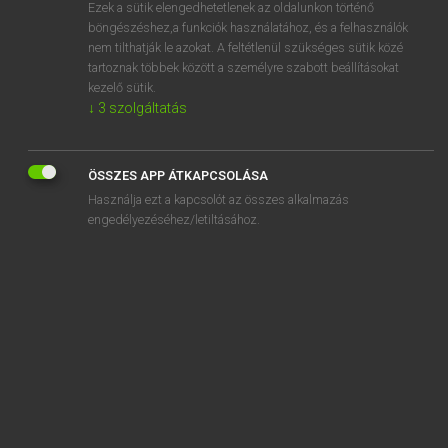
Ezek a sütik elengedhetetlenek az oldalunkon történő
böngészéshez,a funkciók használatához, és a felhasználók
nem tilthatják le azokat. A feltétlenül szükséges sütik közé
Magay Tamás
tartoznak többek között a személyre szabott beállításokat
ANGOL−MAGYAR SZÓTÁR
kezelő sütik.
↓
3
szolgáltatás
Kapcsolódó anyagok
accepted
ÖSSZES APP ÁTKAPCSOLÁSA
access
Használja ezt a kapcsolót az összes alkalmazás
access course
engedélyezéséhez/letiltásához.
accessibility
accessible
accession
access number
accessorize
accessory