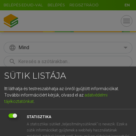
BELÉPÉS EDUID-VAL
BELÉPÉS
REGISZTRÁCIÓ
EN
menu
language
Mind
search
SÜTIK LISTÁJA
GR
KERESÉS
5
6
7
8
9
ö
ü
ó
Itt láthatja és testreszabhatja az önről gyűjtött információkat.
További információért kérjük, olvasd el az
adatvédelmi
r
t
z
u
i
o
p
ő
ú
MAGAY TAMÁS
tájékoztatónkat
.
Angol−magyar szótár
g
h
j
k
l
é
á
ű
Ω
STATISZTIKA
v
b
n
m
,
.
-
AltGr
A statisztikai sütiket „teljesítménysütiknek” is nevezik. Ezek a
sütik információkat gyűjtenek a webhely használatának