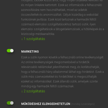
módjáról, többek között arról, hogy milyen oldalakat keresett fel
és milyen linkekre kattintott. Ezek az információk a felhasználó
VAN ELŐFIZETÉSED?
azonosítására nem használhatóak, mivel az adatok
összesítettek és anonimizáltak. Céljuk kizárólag a weboldal
Van előfizetésem a teljes szócikk megtekintéséhez.
funkcióinak javítása. Ezek közé tartoznak a harmadik féltől
származó elemzési szolgáltatásokhoz tartozó sütik; ilyen
BELÉPÉS
elemzési szolgáltatások a látogatóelemzések, a hőtérképek és a
közösségi médiaanalitika.
↓
1
szolgáltatás
MARKETING
Ezek a sütik nyomon követik a felhasználó online tevékenységét.
Az online tevékenységek megismerésével a hirdetők
NINCS ELŐFIZETÉSED?
relevánsabb reklámokat jeleníthetnek meg, és korlátozhatják,
Nincs regisztrációm és előfizetésem. A szótár 2 órás,
hogy a felhasználó hány alkalommal láthat egy hirdetést. Ezek a
díjmentes próbaverziójának elindításához regisztrálok és
sütik más szervezetekkel és hirdetőkkel is megoszthatják
belépek
.
ezeket az információkat. Ezek állandó sütik, amelyek szinte
mindig egy harmadik féltől származnak.
↓
2
szolgáltatás
REGISZTRÁCIÓ
MŰKÖDÉSHEZ ELENGEDHETETLEN
(mindig szükséges)