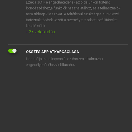
Ezek a sütik elengedhetetlenek az oldalunkon történő
böngészéshez,a funkciók használatához, és a felhasználók
nem tilthatják le azokat. A feltétlenül szükséges sütik közé
Magay Tamás
tartoznak többek között a személyre szabott beállításokat
ANGOL−MAGYAR SZÓTÁR
kezelő sütik.
↓
3
szolgáltatás
Kapcsolódó anyagok
arbitration
ÖSSZES APP ÁTKAPCSOLÁSA
arbitration court
Használja ezt a kapcsolót az összes alkalmazás
arbitrator
engedélyezéséhez/letiltásához.
arbor
Arbor Day
arboreal
arboretum
arboriculture
arbour