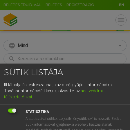
BELÉPÉS EDUID-VAL
BELÉPÉS
REGISZTRÁCIÓ
EN
menu
language
Mind
search
SÜTIK LISTÁJA
GR
KERESÉS
5
6
7
8
9
ö
ü
ó
Itt láthatja és testreszabhatja az önről gyűjtött információkat.
További információért kérjük, olvasd el az
adatvédelmi
r
t
z
u
i
o
p
ő
ú
MAGAY TAMÁS
tájékoztatónkat
.
Angol−magyar szótár
g
h
j
k
l
é
á
ű
Ω
STATISZTIKA
v
b
n
m
,
.
-
AltGr
A statisztikai sütiket „teljesítménysütiknek” is nevezik. Ezek a
sütik információkat gyűjtenek a webhely használatának