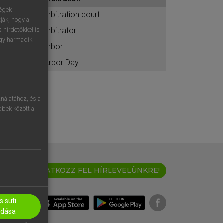
ához
ségek
arbitration court
ják, hogy a
arbitrator
 hirdetőkkel is
egy harmadik
arbor
Arbor Day
nálatához, és a
öbbek között a
IRATKOZZ FEL HÍRLEVELÜNKRE!
 süti
adása