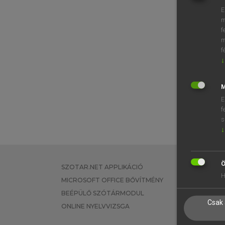
E
m
f
m
f
↓
M
E
f
s
↓
Ö
SZOTAR.NET APPLIKÁCIÓ
EGYÉNI FEL
H
MICROSOFT OFFICE BŐVÍTMÉNY
TANULÓKNA
BEÉPÜLŐ SZÓTÁRMODUL
OKTATÁSI I
Csak 
ONLINE NYELVVIZSGA
VÁLLALATI 