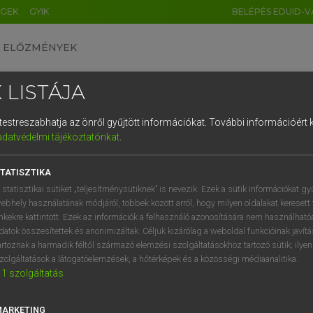
ÉGEK
GYIK
BELÉPÉS EDUID-V
ELŐZMÉNYEK
 LISTÁJA
és testreszabhatja az önről gyűjtött információkat.
További információért k
HU
DE
CN
FR
ES
IT
NL
RU
GR
adatvédelmi tájékoztatónkat
.
Y TAMÁS
1
2
3
4
5
6
7
8
9
l−magyar szótár
TATISZTIKA
q
w
e
r
t
z
u
i
 statisztikai sütiket „teljesítménysütiknek” is nevezik. Ezek a sütik információkat gy
ebhely használatának módjáról, többek között arról, hogy milyen oldalakat keresett 
a
s
d
f
g
h
j
k
l
é
inkekre kattintott. Ezek az információk a felhasználó azonosítására nem használható
datok összesítettek és anonimizáltak. Céljuk kizárólag a weboldal funkcióinak javít
í
y
x
c
v
b
n
m
,
.
artoznak a harmadik féltől származó elemzési szolgáltatásokhoz tartozó sütik; ilye
zolgáltatások a látogatóelemzések, a hőtérképek és a közösségi médiaanalitika.
VAN ELŐFIZETÉSED?
NINCS ELŐFIZETÉSED
1
szolgáltatás
előfizetésem a teljes szócikk
Nincs regisztrációm és előfiz
megtekintéséhez.
A szótár 2 órás, díjmente
MARKETING