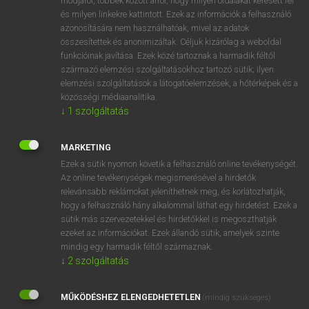
módjáról, többek között arról, hogy milyen oldalakat keresett fel
és milyen linkekre kattintott. Ezek az információk a felhasználó
VAN ELŐFIZETÉSED?
azonosítására nem használhatóak, mivel az adatok
összesítettek és anonimizáltak. Céljuk kizárólag a weboldal
Van előfizetésem a teljes szócikk megtekintéséhez.
funkcióinak javítása. Ezek közé tartoznak a harmadik féltől
származó elemzési szolgáltatásokhoz tartozó sütik; ilyen
BELÉPÉS
elemzési szolgáltatások a látogatóelemzések, a hőtérképek és a
közösségi médiaanalitika.
↓
1
szolgáltatás
MARKETING
Ezek a sütik nyomon követik a felhasználó online tevékenységét.
Az online tevékenységek megismerésével a hirdetők
NINCS ELŐFIZETÉSED?
relevánsabb reklámokat jeleníthetnek meg, és korlátozhatják,
Nincs regisztrációm és előfizetésem. A szótár 2 órás,
hogy a felhasználó hány alkalommal láthat egy hirdetést. Ezek a
díjmentes próbaverziójának elindításához regisztrálok és
sütik más szervezetekkel és hirdetőkkel is megoszthatják
belépek
.
ezeket az információkat. Ezek állandó sütik, amelyek szinte
mindig egy harmadik féltől származnak.
↓
2
szolgáltatás
REGISZTRÁCIÓ
MŰKÖDÉSHEZ ELENGEDHETETLEN
(mindig szükséges)