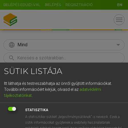
BELÉPÉS EDUID-VAL
BELÉPÉS
REGISZTRÁCIÓ
EN
menu
language
Mind
search
SÜTIK LISTÁJA
GR
KERESÉS
5
6
7
8
9
ö
ü
ó
Itt láthatja és testreszabhatja az önről gyűjtött információkat.
További információért kérjük, olvasd el az
adatvédelmi
r
t
z
u
i
o
p
ő
ú
MAGAY TAMÁS
tájékoztatónkat
.
Angol−magyar szótár
g
h
j
k
l
é
á
ű
Ω
STATISZTIKA
v
b
n
m
,
.
-
AltGr
A statisztikai sütiket „teljesítménysütiknek” is nevezik. Ezek a
sütik információkat gyűjtenek a webhely használatának