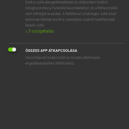
Ezek a sütik elengedhetetlenek az oldalunkon történő
böngészéshez,a funkciók használatához, és a felhasználók
nem tilthatják le azokat. A feltétlenül szükséges sütik közé
Magay Tamás
tartoznak többek között a személyre szabott beállításokat
ANGOL−MAGYAR SZÓTÁR
kezelő sütik.
↓
3
szolgáltatás
Kapcsolódó anyagok
drum roll
ÖSSZES APP ÁTKAPCSOLÁSA
drumstick
Használja ezt a kapcsolót az összes alkalmazás
drum up
engedélyezéséhez/letiltásához.
drunk
drunkard
drunk-driving
drunken
drunkenly
drunk tank