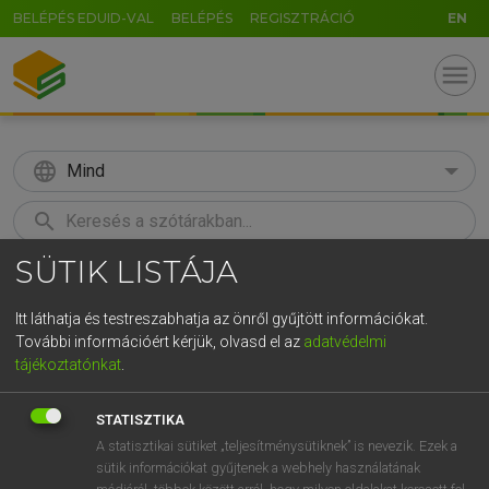
BELÉPÉS EDUID-VAL
BELÉPÉS
REGISZTRÁCIÓ
EN
menu
language
Mind
search
SÜTIK LISTÁJA
GR
KERESÉS
5
6
7
8
9
ö
ü
ó
Itt láthatja és testreszabhatja az önről gyűjtött információkat.
További információért kérjük, olvasd el az
adatvédelmi
r
t
z
u
i
o
p
ő
ú
LÁZÁR A. PÉTER, VARGA GYÖRGY
tájékoztatónkat
.
Angol−magyar egyetemes nagyszótár
g
h
j
k
l
é
á
ű
Ω
STATISZTIKA
v
b
n
m
,
.
-
AltGr
A statisztikai sütiket „teljesítménysütiknek” is nevezik. Ezek a
sütik információkat gyűjtenek a webhely használatának