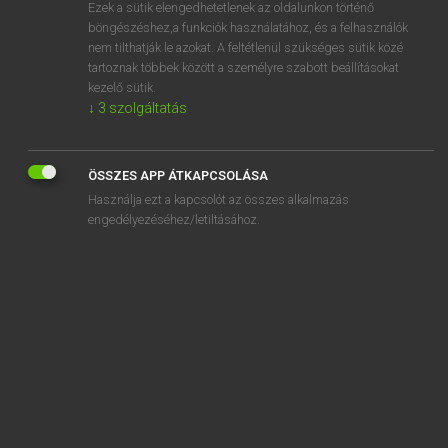
Ezek a sütik elengedhetetlenek az oldalunkon történő
böngészéshez,a funkciók használatához, és a felhasználók
nem tilthatják le azokat. A feltétlenül szükséges sütik közé
Lázár A. Péter, Varga György
tartoznak többek között a személyre szabott beállításokat
ANGOL−MAGYAR EGYETEMES NAGYSZÓTÁR
kezelő sütik.
↓
3
szolgáltatás
Kapcsolódó anyagok
Worcester sauce
ÖSSZES APP ÁTKAPCSOLÁSA
Worcestershire
Használja ezt a kapcsolót az összes alkalmazás
word
engedélyezéséhez/letiltásához.
wordage
word balloon
word blind
word blindness
wordbook
word break