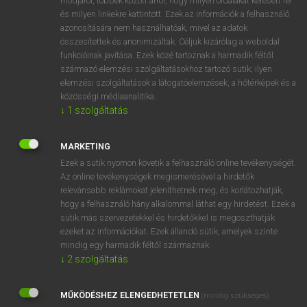
módjáról, többek között arról, hogy milyen oldalakat keresett fel
és milyen linkekre kattintott. Ezek az információk a felhasználó
VAN ELŐFIZETÉSED?
azonosítására nem használhatóak, mivel az adatok
összesítettek és anonimizáltak. Céljuk kizárólag a weboldal
Van előfizetésem a teljes szócikk megtekintéséhez.
funkcióinak javítása. Ezek közé tartoznak a harmadik féltől
származó elemzési szolgáltatásokhoz tartozó sütik; ilyen
BELÉPÉS
elemzési szolgáltatások a látogatóelemzések, a hőtérképek és a
közösségi médiaanalitika.
↓
1
szolgáltatás
MARKETING
Ezek a sütik nyomon követik a felhasználó online tevékenységét.
Az online tevékenységek megismerésével a hirdetők
NINCS ELŐFIZETÉSED?
relevánsabb reklámokat jeleníthetnek meg, és korlátozhatják,
Nincs regisztrációm és előfizetésem. A szótár 2 órás,
hogy a felhasználó hány alkalommal láthat egy hirdetést. Ezek a
díjmentes próbaverziójának elindításához regisztrálok és
sütik más szervezetekkel és hirdetőkkel is megoszthatják
belépek
.
ezeket az információkat. Ezek állandó sütik, amelyek szinte
mindig egy harmadik féltől származnak.
↓
2
szolgáltatás
REGISZTRÁCIÓ
MŰKÖDÉSHEZ ELENGEDHETETLEN
(mindig szükséges)