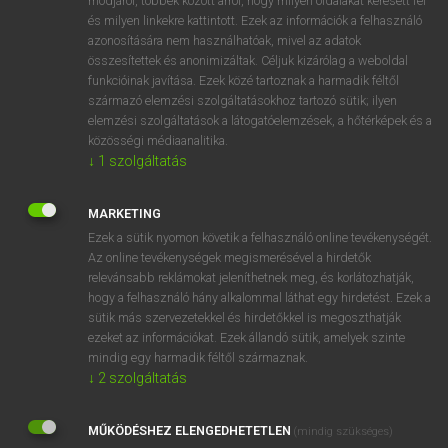
módjáról, többek között arról, hogy milyen oldalakat keresett fel
és milyen linkekre kattintott. Ezek az információk a felhasználó
VAN ELŐFIZETÉSED?
azonosítására nem használhatóak, mivel az adatok
összesítettek és anonimizáltak. Céljuk kizárólag a weboldal
Van előfizetésem a teljes szócikk megtekintéséhez.
funkcióinak javítása. Ezek közé tartoznak a harmadik féltől
származó elemzési szolgáltatásokhoz tartozó sütik; ilyen
BELÉPÉS
elemzési szolgáltatások a látogatóelemzések, a hőtérképek és a
közösségi médiaanalitika.
↓
1
szolgáltatás
MARKETING
Ezek a sütik nyomon követik a felhasználó online tevékenységét.
Az online tevékenységek megismerésével a hirdetők
NINCS ELŐFIZETÉSED?
relevánsabb reklámokat jeleníthetnek meg, és korlátozhatják,
Nincs regisztrációm és előfizetésem. A szótár 2 órás,
hogy a felhasználó hány alkalommal láthat egy hirdetést. Ezek a
díjmentes próbaverziójának elindításához regisztrálok és
sütik más szervezetekkel és hirdetőkkel is megoszthatják
belépek
.
ezeket az információkat. Ezek állandó sütik, amelyek szinte
mindig egy harmadik féltől származnak.
↓
2
szolgáltatás
REGISZTRÁCIÓ
MŰKÖDÉSHEZ ELENGEDHETETLEN
(mindig szükséges)