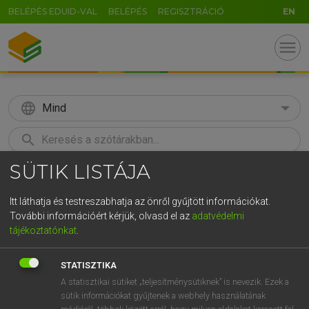
BELÉPÉS EDUID-VAL
BELÉPÉS
REGISZTRÁCIÓ
EN
menu
language
Mind
search
SÜTIK LISTÁJA
GR
KERESÉS
5
6
7
8
9
ö
ü
ó
Itt láthatja és testreszabhatja az önről gyűjtött információkat.
További információért kérjük, olvasd el az
adatvédelmi
r
t
z
u
i
o
p
ő
ú
ECKHARDT SÁNDOR, OLÁH TIBOR
tájékoztatónkat
.
Francia−magyar nagyszótár
g
h
j
k
l
é
á
ű
Ω
STATISZTIKA
v
b
n
m
,
.
-
AltGr
A statisztikai sütiket „teljesítménysütiknek” is nevezik. Ezek a
sütik információkat gyűjtenek a webhely használatának