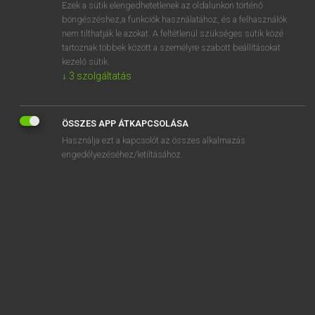
Ezek a sütik elengedhetetlenek az oldalunkon történő
böngészéshez,a funkciók használatához, és a felhasználók
nem tilthatják le azokat. A feltétlenül szükséges sütik közé
Eckhardt Sándor, Oláh Tibor
tartoznak többek között a személyre szabott beállításokat
FRANCIA−MAGYAR NAGYSZÓTÁR
kezelő sütik.
↓
3
szolgáltatás
Kapcsolódó anyagok
carapater
ÖSSZES APP ÁTKAPCSOLÁSA
caraque
Használja ezt a kapcsolót az összes alkalmazás
carassin
engedélyezéséhez/letiltásához.
carasson
carat
Caravage
caravanage
caravane
caravaneur