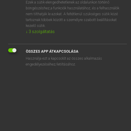
Ezek a sütik elengedhetetlenek az oldalunkon történő
böngészéshez,a funkciók használatához, és a felhasználók
nem tilthatják le azokat. A feltétlenül szükséges sütik közé
Lázár A. Péter, Varga György
tartoznak többek között a személyre szabott beállításokat
ANGOL−MAGYAR EGYETEMES NAGYSZÓTÁR
kezelő sütik.
↓
3
szolgáltatás
Kapcsolódó anyagok
specked
ÖSSZES APP ÁTKAPCSOLÁSA
speckle
Használja ezt a kapcsolót az összes alkalmazás
speckled
engedélyezéséhez/letiltásához.
specs
SPECT
spectacle
spectacle case
spectacled
spectacled bear