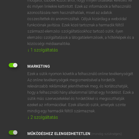
módjáról, többek között arról, hogy milyen oldalakat keresett fel
és milyen linkekre kattintott. Ezek az információk a felhasználó
VAN ELŐFIZETÉSED?
azonosítására nem használhatóak, mivel az adatok
összesítettek és anonimizáltak. Céljuk kizárólag a weboldal
Van előfizetésem a teljes szócikk megtekintéséhez.
funkcióinak javítása. Ezek közé tartoznak a harmadik féltől
származó elemzési szolgáltatásokhoz tartozó sütik; ilyen
BELÉPÉS
elemzési szolgáltatások a látogatóelemzések, a hőtérképek és a
közösségi médiaanalitika.
↓
1
szolgáltatás
MARKETING
Ezek a sütik nyomon követik a felhasználó online tevékenységét.
Az online tevékenységek megismerésével a hirdetők
NINCS ELŐFIZETÉSED?
relevánsabb reklámokat jeleníthetnek meg, és korlátozhatják,
Nincs regisztrációm és előfizetésem. A szótár 2 órás,
hogy a felhasználó hány alkalommal láthat egy hirdetést. Ezek a
díjmentes próbaverziójának elindításához regisztrálok és
sütik más szervezetekkel és hirdetőkkel is megoszthatják
belépek
.
ezeket az információkat. Ezek állandó sütik, amelyek szinte
mindig egy harmadik féltől származnak.
↓
2
szolgáltatás
REGISZTRÁCIÓ
MŰKÖDÉSHEZ ELENGEDHETETLEN
(mindig szükséges)