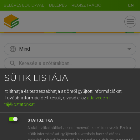
BELÉPÉS EDUID-VAL
BELÉPÉS
REGISZTRÁCIÓ
EN
menu
language
Mind
search
SÜTIK LISTÁJA
GR
KERESÉS
5
6
7
8
9
ö
ü
ó
Itt láthatja és testreszabhatja az önről gyűjtött információkat.
További információért kérjük, olvasd el az
adatvédelmi
r
t
z
u
i
o
p
ő
ú
LÁZÁR A. PÉTER, VARGA GYÖRGY
tájékoztatónkat
.
Angol−magyar egyetemes nagyszótár
g
h
j
k
l
é
á
ű
Ω
STATISZTIKA
v
b
n
m
,
.
-
AltGr
A statisztikai sütiket „teljesítménysütiknek” is nevezik. Ezek a
sütik információkat gyűjtenek a webhely használatának