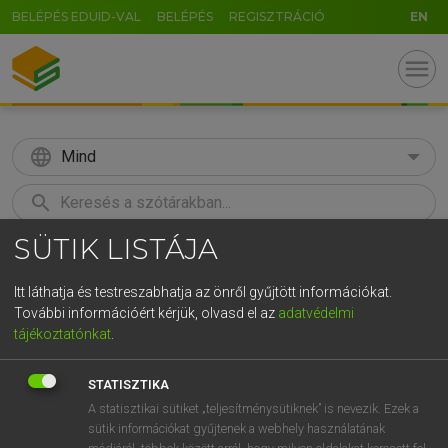
BELÉPÉS EDUID-VAL
BELÉPÉS
REGISZTRÁCIÓ
EN
menu
language
Mind
search
SÜTIK LISTÁJA
GR
KERESÉS
5
6
7
8
9
ö
ü
ó
Itt láthatja és testreszabhatja az önről gyűjtött információkat.
További információért kérjük, olvasd el az
adatvédelmi
r
t
z
u
i
o
p
ő
ú
LÁZÁR A. PÉTER, VARGA GYÖRGY
tájékoztatónkat
.
Angol−magyar egyetemes nagyszótár
g
h
j
k
l
é
á
ű
Ω
STATISZTIKA
v
b
n
m
,
.
-
AltGr
A statisztikai sütiket „teljesítménysütiknek” is nevezik. Ezek a
sütik információkat gyűjtenek a webhely használatának