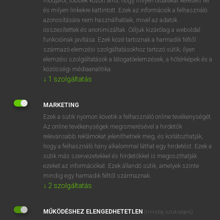
módjáról, többek között arról, hogy milyen oldalakat keresett fel
és milyen linkekre kattintott. Ezek az információk a felhasználó
VAN ELŐFIZETÉSED?
azonosítására nem használhatóak, mivel az adatok
összesítettek és anonimizáltak. Céljuk kizárólag a weboldal
Van előfizetésem a teljes szócikk megtekintéséhez.
funkcióinak javítása. Ezek közé tartoznak a harmadik féltől
származó elemzési szolgáltatásokhoz tartozó sütik; ilyen
BELÉPÉS
elemzési szolgáltatások a látogatóelemzések, a hőtérképek és a
közösségi médiaanalitika.
↓
1
szolgáltatás
MARKETING
Ezek a sütik nyomon követik a felhasználó online tevékenységét.
Az online tevékenységek megismerésével a hirdetők
NINCS ELŐFIZETÉSED?
relevánsabb reklámokat jeleníthetnek meg, és korlátozhatják,
Nincs regisztrációm és előfizetésem. A szótár 2 órás,
hogy a felhasználó hány alkalommal láthat egy hirdetést. Ezek a
díjmentes próbaverziójának elindításához regisztrálok és
sütik más szervezetekkel és hirdetőkkel is megoszthatják
belépek
.
ezeket az információkat. Ezek állandó sütik, amelyek szinte
mindig egy harmadik féltől származnak.
↓
2
szolgáltatás
REGISZTRÁCIÓ
MŰKÖDÉSHEZ ELENGEDHETETLEN
(mindig szükséges)