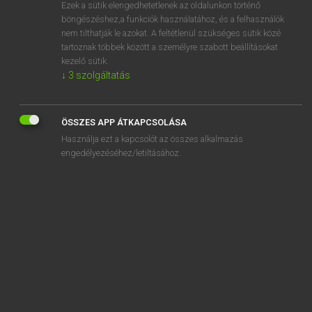
Ezek a sütik elengedhetetlenek az oldalunkon történő
böngészéshez,a funkciók használatához, és a felhasználók
nem tilthatják le azokat. A feltétlenül szükséges sütik közé
Lázár A. Péter, Varga György
tartoznak többek között a személyre szabott beállításokat
ANGOL−MAGYAR EGYETEMES NAGYSZÓTÁR
kezelő sütik.
↓
3
szolgáltatás
Kapcsolódó anyagok
specimen signature
ÖSSZES APP ÁTKAPCSOLÁSA
speciosity
Használja ezt a kapcsolót az összes alkalmazás
specious
engedélyezéséhez/letiltásához.
speck
specked
speckle
speckled
specs
SPECT