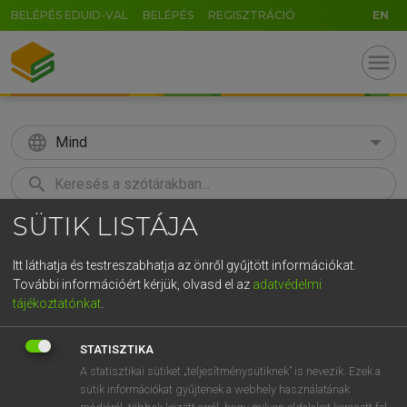
BELÉPÉS EDUID-VAL
BELÉPÉS
REGISZTRÁCIÓ
EN
menu
language
Mind
search
SÜTIK LISTÁJA
GR
KERESÉS
5
6
7
8
9
ö
ü
ó
Itt láthatja és testreszabhatja az önről gyűjtött információkat.
További információért kérjük, olvasd el az
adatvédelmi
r
t
z
u
i
o
p
ő
ú
LÁZÁR A. PÉTER, VARGA GYÖRGY
tájékoztatónkat
.
Angol−magyar egyetemes nagyszótár
g
h
j
k
l
é
á
ű
Ω
STATISZTIKA
v
b
n
m
,
.
-
AltGr
A statisztikai sütiket „teljesítménysütiknek” is nevezik. Ezek a
sütik információkat gyűjtenek a webhely használatának