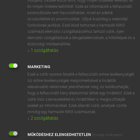
módjáról, többek között arról, hogy milyen oldalakat keresett fel
és milyen linkekre kattintott. Ezek az információk a felhasználó
VAN ELŐFIZETÉSED?
azonosítására nem használhatóak, mivel az adatok
összesítettek és anonimizáltak. Céljuk kizárólag a weboldal
Van előfizetésem a teljes szócikk megtekintéséhez.
funkcióinak javítása. Ezek közé tartoznak a harmadik féltől
származó elemzési szolgáltatásokhoz tartozó sütik; ilyen
BELÉPÉS
elemzési szolgáltatások a látogatóelemzések, a hőtérképek és a
közösségi médiaanalitika.
↓
1
szolgáltatás
MARKETING
Ezek a sütik nyomon követik a felhasználó online tevékenységét.
Az online tevékenységek megismerésével a hirdetők
NINCS ELŐFIZETÉSED?
relevánsabb reklámokat jeleníthetnek meg, és korlátozhatják,
Nincs regisztrációm és előfizetésem. A szótár 2 órás,
hogy a felhasználó hány alkalommal láthat egy hirdetést. Ezek a
díjmentes próbaverziójának elindításához regisztrálok és
sütik más szervezetekkel és hirdetőkkel is megoszthatják
belépek
.
ezeket az információkat. Ezek állandó sütik, amelyek szinte
mindig egy harmadik féltől származnak.
↓
2
szolgáltatás
REGISZTRÁCIÓ
MŰKÖDÉSHEZ ELENGEDHETETLEN
(mindig szükséges)