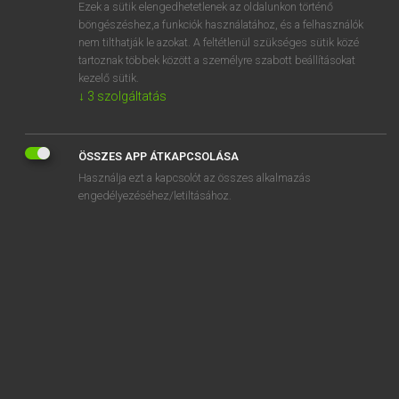
Ezek a sütik elengedhetetlenek az oldalunkon történő
böngészéshez,a funkciók használatához, és a felhasználók
nem tilthatják le azokat. A feltétlenül szükséges sütik közé
Lázár A. Péter, Varga György
tartoznak többek között a személyre szabott beállításokat
ANGOL−MAGYAR EGYETEMES NAGYSZÓTÁR
kezelő sütik.
↓
3
szolgáltatás
Kapcsolódó anyagok
speaking skills
ÖSSZES APP ÁTKAPCSOLÁSA
speak of
Használja ezt a kapcsolót az összes alkalmazás
speak out
engedélyezéséhez/letiltásához.
speak to
speak up
spear
spearhead
spearmint
spear shaft