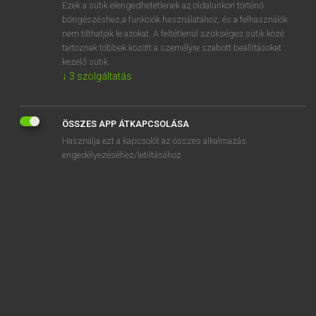
Ezek a sütik elengedhetetlenek az oldalunkon történő
böngészéshez,a funkciók használatához, és a felhasználók
nem tilthatják le azokat. A feltétlenül szükséges sütik közé
Lázár A. Péter, Varga György
tartoznak többek között a személyre szabott beállításokat
ANGOL−MAGYAR EGYETEMES NAGYSZÓTÁR
kezelő sütik.
↓
3
szolgáltatás
Kapcsolódó anyagok
speaking
ÖSSZES APP ÁTKAPCSOLÁSA
speaking clock
Használja ezt a kapcsolót az összes alkalmazás
speaking name
engedélyezéséhez/letiltásához.
speaking skills
speak of
speak out
speak to
speak up
spear