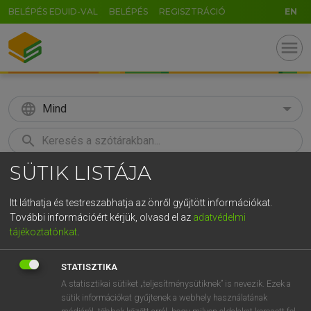
BELÉPÉS EDUID-VAL
BELÉPÉS
REGISZTRÁCIÓ
EN
menu
language
Mind
search
SÜTIK LISTÁJA
GR
KERESÉS
5
6
7
8
9
ö
ü
ó
Itt láthatja és testreszabhatja az önről gyűjtött információkat.
További információért kérjük, olvasd el az
adatvédelmi
r
t
z
u
i
o
p
ő
ú
LÁZÁR A. PÉTER, VARGA GYÖRGY
tájékoztatónkat
.
Angol−magyar egyetemes nagyszótár
g
h
j
k
l
é
á
ű
Ω
STATISZTIKA
v
b
n
m
,
.
-
AltGr
A statisztikai sütiket „teljesítménysütiknek” is nevezik. Ezek a
sütik információkat gyűjtenek a webhely használatának