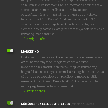
módjáról, többek között arról, hogy milyen oldalakat keresett fel
és milyen linkekre kattintott. Ezek az információk a felhasználó
VAN ELŐFIZETÉSED?
azonosítására nem használhatóak, mivel az adatok
összesítettek és anonimizáltak. Céljuk kizárólag a weboldal
Van előfizetésem a teljes szócikk megtekintéséhez.
funkcióinak javítása. Ezek közé tartoznak a harmadik féltől
származó elemzési szolgáltatásokhoz tartozó sütik; ilyen
BELÉPÉS
elemzési szolgáltatások a látogatóelemzések, a hőtérképek és a
közösségi médiaanalitika.
↓
1
szolgáltatás
MARKETING
Ezek a sütik nyomon követik a felhasználó online tevékenységét.
Az online tevékenységek megismerésével a hirdetők
NINCS ELŐFIZETÉSED?
relevánsabb reklámokat jeleníthetnek meg, és korlátozhatják,
Nincs regisztrációm és előfizetésem. A szótár 2 órás,
hogy a felhasználó hány alkalommal láthat egy hirdetést. Ezek a
díjmentes próbaverziójának elindításához regisztrálok és
sütik más szervezetekkel és hirdetőkkel is megoszthatják
belépek
.
ezeket az információkat. Ezek állandó sütik, amelyek szinte
mindig egy harmadik féltől származnak.
↓
2
szolgáltatás
REGISZTRÁCIÓ
MŰKÖDÉSHEZ ELENGEDHETETLEN
(mindig szükséges)