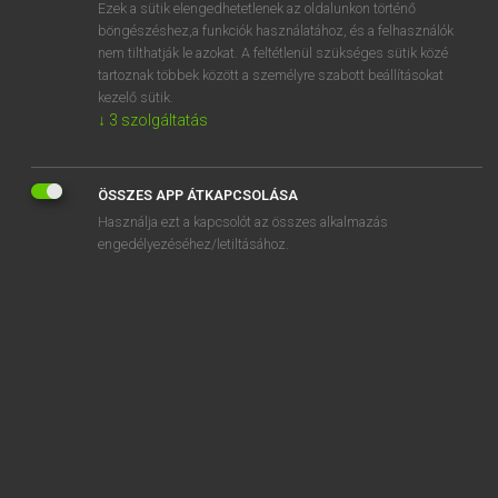
Ezek a sütik elengedhetetlenek az oldalunkon történő
böngészéshez,a funkciók használatához, és a felhasználók
nem tilthatják le azokat. A feltétlenül szükséges sütik közé
Lázár A. Péter, Varga György
tartoznak többek között a személyre szabott beállításokat
ANGOL−MAGYAR EGYETEMES NAGYSZÓTÁR
kezelő sütik.
↓
3
szolgáltatás
Kapcsolódó anyagok
smothered mate
ÖSSZES APP ÁTKAPCSOLÁSA
smothery
Használja ezt a kapcsolót az összes alkalmazás
smoulder
engedélyezéséhez/letiltásához.
SMP
SMPD
sms
SMS
SMT
SMTP