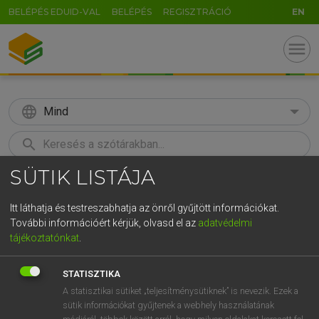
BELÉPÉS EDUID-VAL
BELÉPÉS
REGISZTRÁCIÓ
EN
menu
language
Mind
search
SÜTIK LISTÁJA
GR
KERESÉS
5
6
7
8
9
ö
ü
ó
Itt láthatja és testreszabhatja az önről gyűjtött információkat.
További információért kérjük, olvasd el az
adatvédelmi
r
t
z
u
i
o
p
ő
ú
LÁZÁR A. PÉTER, VARGA GYÖRGY
tájékoztatónkat
.
Angol−magyar egyetemes nagyszótár
g
h
j
k
l
é
á
ű
Ω
STATISZTIKA
v
b
n
m
,
.
-
AltGr
A statisztikai sütiket „teljesítménysütiknek” is nevezik. Ezek a
sütik információkat gyűjtenek a webhely használatának