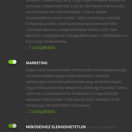
módjáról, többek között arról, hogy milyen oldalakat keresett fel
és milyen linkekre kattintott. Ezek az információk a felhasználó
VAN ELŐFIZETÉSED?
azonosítására nem használhatóak, mivel az adatok
összesítettek és anonimizáltak. Céljuk kizárólag a weboldal
Van előfizetésem a teljes szócikk megtekintéséhez.
funkcióinak javítása. Ezek közé tartoznak a harmadik féltől
származó elemzési szolgáltatásokhoz tartozó sütik; ilyen
BELÉPÉS
elemzési szolgáltatások a látogatóelemzések, a hőtérképek és a
közösségi médiaanalitika.
↓
1
szolgáltatás
MARKETING
Ezek a sütik nyomon követik a felhasználó online tevékenységét.
Az online tevékenységek megismerésével a hirdetők
NINCS ELŐFIZETÉSED?
relevánsabb reklámokat jeleníthetnek meg, és korlátozhatják,
Nincs regisztrációm és előfizetésem. A szótár 2 órás,
hogy a felhasználó hány alkalommal láthat egy hirdetést. Ezek a
díjmentes próbaverziójának elindításához regisztrálok és
sütik más szervezetekkel és hirdetőkkel is megoszthatják
belépek
.
ezeket az információkat. Ezek állandó sütik, amelyek szinte
mindig egy harmadik féltől származnak.
↓
2
szolgáltatás
REGISZTRÁCIÓ
MŰKÖDÉSHEZ ELENGEDHETETLEN
(mindig szükséges)