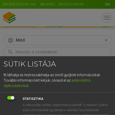
BELÉPÉS EDUID-VAL
BELÉPÉS
REGISZTRÁCIÓ
EN
menu
language
Mind
search
SÜTIK LISTÁJA
GR
KERESÉS
5
6
7
8
9
ö
ü
ó
Itt láthatja és testreszabhatja az önről gyűjtött információkat.
További információért kérjük, olvasd el az
adatvédelmi
r
t
z
u
i
o
p
ő
ú
LÁZÁR A. PÉTER, VARGA GYÖRGY
tájékoztatónkat
.
Angol−magyar egyetemes nagyszótár
g
h
j
k
l
é
á
ű
Ω
STATISZTIKA
v
b
n
m
,
.
-
AltGr
A statisztikai sütiket „teljesítménysütiknek” is nevezik. Ezek a
sütik információkat gyűjtenek a webhely használatának