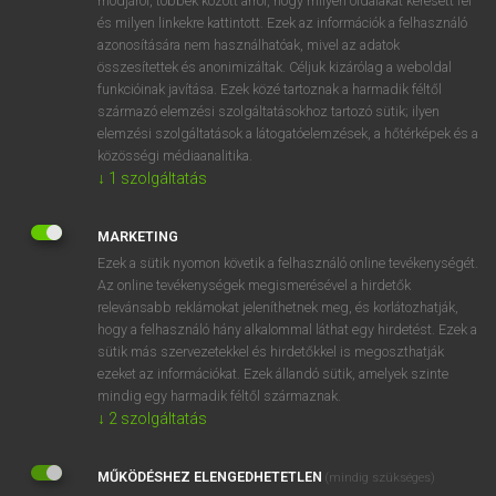
módjáról, többek között arról, hogy milyen oldalakat keresett fel
és milyen linkekre kattintott. Ezek az információk a felhasználó
VAN ELŐFIZETÉSED?
azonosítására nem használhatóak, mivel az adatok
összesítettek és anonimizáltak. Céljuk kizárólag a weboldal
Van előfizetésem a teljes szócikk megtekintéséhez.
funkcióinak javítása. Ezek közé tartoznak a harmadik féltől
származó elemzési szolgáltatásokhoz tartozó sütik; ilyen
BELÉPÉS
elemzési szolgáltatások a látogatóelemzések, a hőtérképek és a
közösségi médiaanalitika.
↓
1
szolgáltatás
MARKETING
Ezek a sütik nyomon követik a felhasználó online tevékenységét.
Az online tevékenységek megismerésével a hirdetők
NINCS ELŐFIZETÉSED?
relevánsabb reklámokat jeleníthetnek meg, és korlátozhatják,
Nincs regisztrációm és előfizetésem. A szótár 2 órás,
hogy a felhasználó hány alkalommal láthat egy hirdetést. Ezek a
díjmentes próbaverziójának elindításához regisztrálok és
sütik más szervezetekkel és hirdetőkkel is megoszthatják
belépek
.
ezeket az információkat. Ezek állandó sütik, amelyek szinte
mindig egy harmadik féltől származnak.
↓
2
szolgáltatás
REGISZTRÁCIÓ
MŰKÖDÉSHEZ ELENGEDHETETLEN
(mindig szükséges)