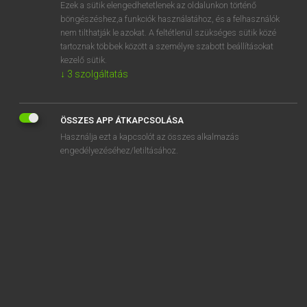
Ezek a sütik elengedhetetlenek az oldalunkon történő
böngészéshez,a funkciók használatához, és a felhasználók
nem tilthatják le azokat. A feltétlenül szükséges sütik közé
Lázár A. Péter, Varga György
tartoznak többek között a személyre szabott beállításokat
ANGOL−MAGYAR EGYETEMES NAGYSZÓTÁR
kezelő sütik.
↓
3
szolgáltatás
Kapcsolódó anyagok
smother
ÖSSZES APP ÁTKAPCSOLÁSA
smothered mate
Használja ezt a kapcsolót az összes alkalmazás
smothery
engedélyezéséhez/letiltásához.
smoulder
SMP
SMPD
sms
SMS
SMT