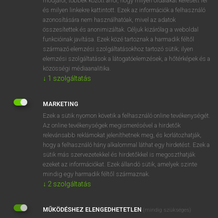
módjáról, többek között arról, hogy milyen oldalakat keresett fel
és milyen linkekre kattintott. Ezek az információk a felhasználó
VAN ELŐFIZETÉSED?
azonosítására nem használhatóak, mivel az adatok
összesítettek és anonimizáltak. Céljuk kizárólag a weboldal
Van előfizetésem a teljes szócikk megtekintéséhez.
funkcióinak javítása. Ezek közé tartoznak a harmadik féltől
származó elemzési szolgáltatásokhoz tartozó sütik; ilyen
BELÉPÉS
elemzési szolgáltatások a látogatóelemzések, a hőtérképek és a
közösségi médiaanalitika.
↓
1
szolgáltatás
MARKETING
Ezek a sütik nyomon követik a felhasználó online tevékenységét.
Az online tevékenységek megismerésével a hirdetők
NINCS ELŐFIZETÉSED?
relevánsabb reklámokat jeleníthetnek meg, és korlátozhatják,
Nincs regisztrációm és előfizetésem. A szótár 2 órás,
hogy a felhasználó hány alkalommal láthat egy hirdetést. Ezek a
díjmentes próbaverziójának elindításához regisztrálok és
sütik más szervezetekkel és hirdetőkkel is megoszthatják
belépek
.
ezeket az információkat. Ezek állandó sütik, amelyek szinte
mindig egy harmadik féltől származnak.
↓
2
szolgáltatás
REGISZTRÁCIÓ
MŰKÖDÉSHEZ ELENGEDHETETLEN
(mindig szükséges)