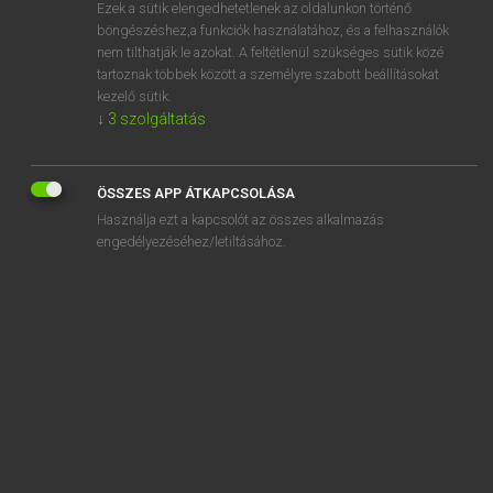
Ezek a sütik elengedhetetlenek az oldalunkon történő
böngészéshez,a funkciók használatához, és a felhasználók
nem tilthatják le azokat. A feltétlenül szükséges sütik közé
Lázár A. Péter, Varga György
tartoznak többek között a személyre szabott beállításokat
ANGOL−MAGYAR EGYETEMES NAGYSZÓTÁR
kezelő sütik.
↓
3
szolgáltatás
Kapcsolódó anyagok
secrecy clause
ÖSSZES APP ÁTKAPCSOLÁSA
secret
Használja ezt a kapcsolót az összes alkalmazás
secretaire
engedélyezéséhez/letiltásához.
secretarial
secretariat
secretary
secretary bird
Secretary General
Secretary of Defense