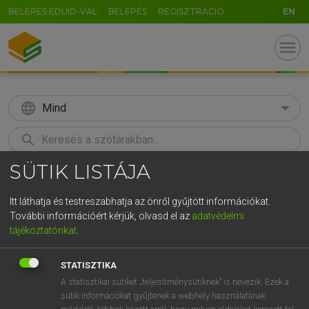
BELÉPÉS EDUID-VAL
BELÉPÉS
REGISZTRÁCIÓ
EN
menu
language
Mind
search
SÜTIK LISTÁJA
GR
KERESÉS
5
6
7
8
9
ö
ü
ó
Itt láthatja és testreszabhatja az önről gyűjtött információkat.
További információért kérjük, olvasd el az
adatvédelmi
r
t
z
u
i
o
p
ő
ú
LÁZÁR A. PÉTER, VARGA GYÖRGY
tájékoztatónkat
.
Angol−magyar egyetemes nagyszótár
g
h
j
k
l
é
á
ű
Ω
STATISZTIKA
v
b
n
m
,
.
-
AltGr
A statisztikai sütiket „teljesítménysütiknek” is nevezik. Ezek a
sütik információkat gyűjtenek a webhely használatának