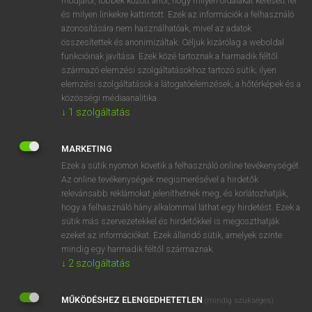
módjáról, többek között arról, hogy milyen oldalakat keresett fel
és milyen linkekre kattintott. Ezek az információk a felhasználó
VAN ELŐFIZETÉSED?
azonosítására nem használhatóak, mivel az adatok
összesítettek és anonimizáltak. Céljuk kizárólag a weboldal
Van előfizetésem a teljes szócikk megtekintéséhez.
funkcióinak javítása. Ezek közé tartoznak a harmadik féltől
származó elemzési szolgáltatásokhoz tartozó sütik; ilyen
BELÉPÉS
elemzési szolgáltatások a látogatóelemzések, a hőtérképek és a
közösségi médiaanalitika.
↓
1
szolgáltatás
MARKETING
Ezek a sütik nyomon követik a felhasználó online tevékenységét.
Az online tevékenységek megismerésével a hirdetők
NINCS ELŐFIZETÉSED?
relevánsabb reklámokat jeleníthetnek meg, és korlátozhatják,
Nincs regisztrációm és előfizetésem. A szótár 2 órás,
hogy a felhasználó hány alkalommal láthat egy hirdetést. Ezek a
díjmentes próbaverziójának elindításához regisztrálok és
sütik más szervezetekkel és hirdetőkkel is megoszthatják
belépek
.
ezeket az információkat. Ezek állandó sütik, amelyek szinte
mindig egy harmadik féltől származnak.
↓
2
szolgáltatás
REGISZTRÁCIÓ
MŰKÖDÉSHEZ ELENGEDHETETLEN
(mindig szükséges)