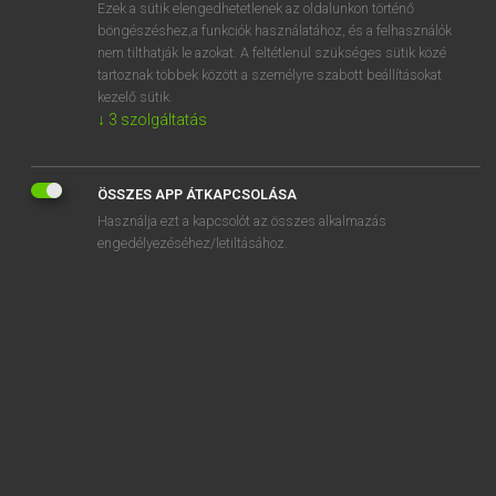
Ezek a sütik elengedhetetlenek az oldalunkon történő
böngészéshez,a funkciók használatához, és a felhasználók
nem tilthatják le azokat. A feltétlenül szükséges sütik közé
Lázár A. Péter, Varga György
tartoznak többek között a személyre szabott beállításokat
ANGOL−MAGYAR EGYETEMES NAGYSZÓTÁR
kezelő sütik.
↓
3
szolgáltatás
Kapcsolódó anyagok
secrecy
ÖSSZES APP ÁTKAPCSOLÁSA
secrecy clause
Használja ezt a kapcsolót az összes alkalmazás
secret
engedélyezéséhez/letiltásához.
secretaire
secretarial
secretariat
secretary
secretary bird
Secretary General