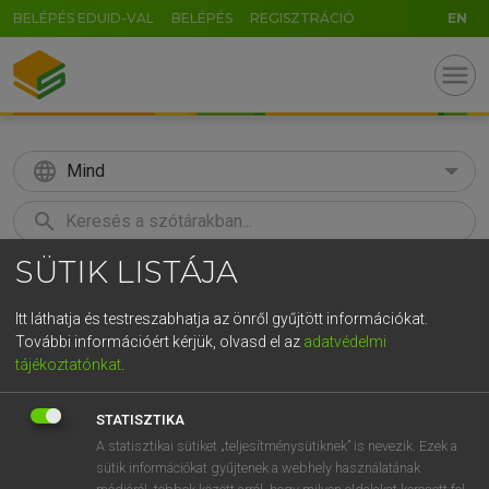
BELÉPÉS EDUID-VAL
BELÉPÉS
REGISZTRÁCIÓ
EN
menu
language
Mind
search
SÜTIK LISTÁJA
GR
KERESÉS
5
6
7
8
9
ö
ü
ó
Itt láthatja és testreszabhatja az önről gyűjtött információkat.
További információért kérjük, olvasd el az
adatvédelmi
r
t
z
u
i
o
p
ő
ú
LÁZÁR A. PÉTER, VARGA GYÖRGY
tájékoztatónkat
.
Angol−magyar egyetemes nagyszótár
g
h
j
k
l
é
á
ű
Ω
STATISZTIKA
v
b
n
m
,
.
-
AltGr
A statisztikai sütiket „teljesítménysütiknek” is nevezik. Ezek a
sütik információkat gyűjtenek a webhely használatának