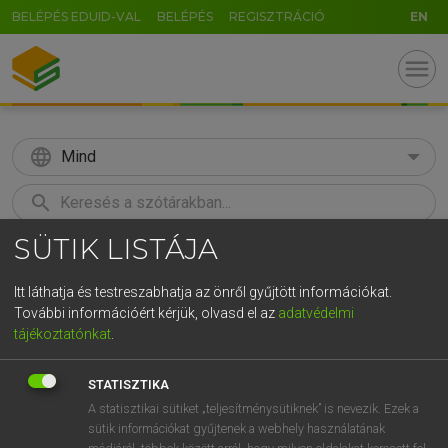
BELÉPÉS EDUID-VAL
BELÉPÉS
REGISZTRÁCIÓ
EN
menu
language
Mind
search
SÜTIK LISTÁJA
GR
KERESÉS
5
6
7
8
9
ö
ü
ó
Itt láthatja és testreszabhatja az önről gyűjtött információkat.
További információért kérjük, olvasd el az
adatvédelmi
r
t
z
u
i
o
p
ő
ú
LÁZÁR A. PÉTER, VARGA GYÖRGY
tájékoztatónkat
.
Angol−magyar egyetemes nagyszótár
g
h
j
k
l
é
á
ű
Ω
STATISZTIKA
v
b
n
m
,
.
-
AltGr
A statisztikai sütiket „teljesítménysütiknek” is nevezik. Ezek a
sütik információkat gyűjtenek a webhely használatának