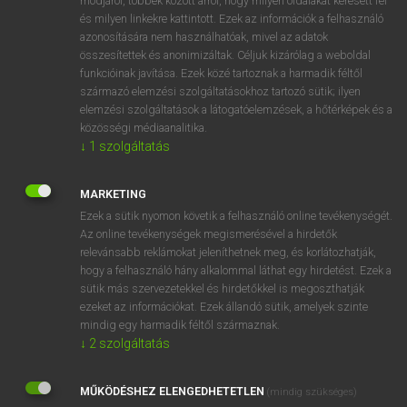
módjáról, többek között arról, hogy milyen oldalakat keresett fel
és milyen linkekre kattintott. Ezek az információk a felhasználó
VAN ELŐFIZETÉSED?
azonosítására nem használhatóak, mivel az adatok
összesítettek és anonimizáltak. Céljuk kizárólag a weboldal
Van előfizetésem a teljes szócikk megtekintéséhez.
funkcióinak javítása. Ezek közé tartoznak a harmadik féltől
származó elemzési szolgáltatásokhoz tartozó sütik; ilyen
BELÉPÉS
elemzési szolgáltatások a látogatóelemzések, a hőtérképek és a
közösségi médiaanalitika.
↓
1
szolgáltatás
MARKETING
Ezek a sütik nyomon követik a felhasználó online tevékenységét.
Az online tevékenységek megismerésével a hirdetők
NINCS ELŐFIZETÉSED?
relevánsabb reklámokat jeleníthetnek meg, és korlátozhatják,
Nincs regisztrációm és előfizetésem. A szótár 2 órás,
hogy a felhasználó hány alkalommal láthat egy hirdetést. Ezek a
díjmentes próbaverziójának elindításához regisztrálok és
sütik más szervezetekkel és hirdetőkkel is megoszthatják
belépek
.
ezeket az információkat. Ezek állandó sütik, amelyek szinte
mindig egy harmadik féltől származnak.
↓
2
szolgáltatás
REGISZTRÁCIÓ
MŰKÖDÉSHEZ ELENGEDHETETLEN
(mindig szükséges)