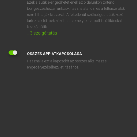
Ezek a sütik elengedhetetlenek az oldalunkon történő
böngészéshez,a funkciók használatához, és a felhasználók
nem tilthatják le azokat. A feltétlenül szükséges sütik közé
Lázár A. Péter, Varga György
tartoznak többek között a személyre szabott beállításokat
ANGOL−MAGYAR EGYETEMES NAGYSZÓTÁR
kezelő sütik.
↓
3
szolgáltatás
Kapcsolódó anyagok
run over
ÖSSZES APP ÁTKAPCSOLÁSA
run past
Használja ezt a kapcsolót az összes alkalmazás
runt
engedélyezéséhez/letiltásához.
run through
run-through
run-time
runtish
run to
run up