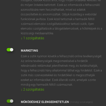
módjáról, többek között arról, hogy milyen oldalakat keresett fel
és milyen linkekre kattintott. Ezek az információk a felhasználó
VAN ELŐFIZETÉSED?
azonosítására nem használhatóak, mivel az adatok
összesítettek és anonimizáltak. Céljuk kizárólag a weboldal
Van előfizetésem a teljes szócikk megtekintéséhez.
funkcióinak javítása. Ezek közé tartoznak a harmadik féltől
származó elemzési szolgáltatásokhoz tartozó sütik; ilyen
BELÉPÉS
elemzési szolgáltatások a látogatóelemzések, a hőtérképek és a
közösségi médiaanalitika.
↓
1
szolgáltatás
MARKETING
Ezek a sütik nyomon követik a felhasználó online tevékenységét.
Az online tevékenységek megismerésével a hirdetők
NINCS ELŐFIZETÉSED?
relevánsabb reklámokat jeleníthetnek meg, és korlátozhatják,
Nincs regisztrációm és előfizetésem. A szótár 2 órás,
hogy a felhasználó hány alkalommal láthat egy hirdetést. Ezek a
díjmentes próbaverziójának elindításához regisztrálok és
sütik más szervezetekkel és hirdetőkkel is megoszthatják
belépek
.
ezeket az információkat. Ezek állandó sütik, amelyek szinte
mindig egy harmadik féltől származnak.
↓
2
szolgáltatás
REGISZTRÁCIÓ
MŰKÖDÉSHEZ ELENGEDHETETLEN
(mindig szükséges)