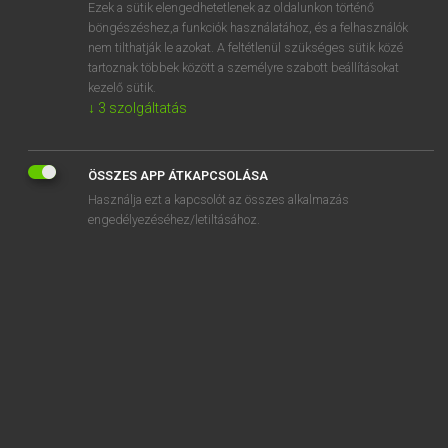
Ezek a sütik elengedhetetlenek az oldalunkon történő
böngészéshez,a funkciók használatához, és a felhasználók
nem tilthatják le azokat. A feltétlenül szükséges sütik közé
Lázár A. Péter, Varga György
tartoznak többek között a személyre szabott beállításokat
ANGOL−MAGYAR EGYETEMES NAGYSZÓTÁR
kezelő sütik.
↓
3
szolgáltatás
Kapcsolódó anyagok
run out
ÖSSZES APP ÁTKAPCSOLÁSA
runover
Használja ezt a kapcsolót az összes alkalmazás
run over
engedélyezéséhez/letiltásához.
run past
runt
run through
run-through
run-time
runtish