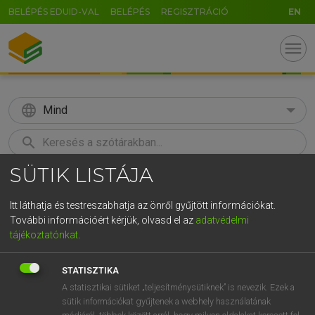
BELÉPÉS EDUID-VAL
BELÉPÉS
REGISZTRÁCIÓ
EN
menu
language
Mind
search
SÜTIK LISTÁJA
GR
KERESÉS
5
6
7
8
9
ö
ü
ó
Itt láthatja és testreszabhatja az önről gyűjtött információkat.
További információért kérjük, olvasd el az
adatvédelmi
r
t
z
u
i
o
p
ő
ú
LÁZÁR A. PÉTER, VARGA GYÖRGY
tájékoztatónkat
.
Angol−magyar egyetemes nagyszótár
g
h
j
k
l
é
á
ű
Ω
STATISZTIKA
v
b
n
m
,
.
-
AltGr
A statisztikai sütiket „teljesítménysütiknek” is nevezik. Ezek a
sütik információkat gyűjtenek a webhely használatának