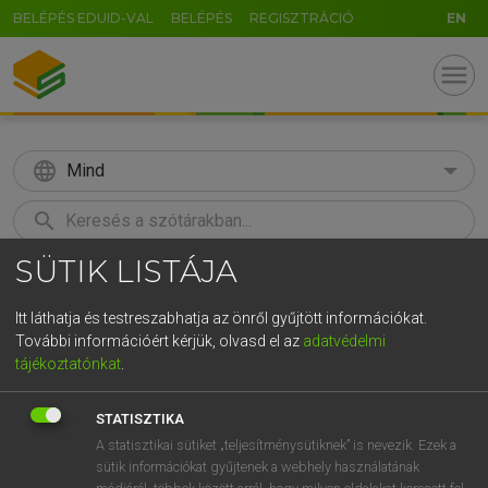
BELÉPÉS EDUID-VAL
BELÉPÉS
REGISZTRÁCIÓ
EN
menu
language
Mind
search
SÜTIK LISTÁJA
GR
KERESÉS
5
6
7
8
9
ö
ü
ó
Itt láthatja és testreszabhatja az önről gyűjtött információkat.
További információért kérjük, olvasd el az
adatvédelmi
r
t
z
u
i
o
p
ő
ú
LÁZÁR A. PÉTER, VARGA GYÖRGY
tájékoztatónkat
.
Angol−magyar egyetemes nagyszótár
g
h
j
k
l
é
á
ű
Ω
STATISZTIKA
v
b
n
m
,
.
-
AltGr
A statisztikai sütiket „teljesítménysütiknek” is nevezik. Ezek a
sütik információkat gyűjtenek a webhely használatának