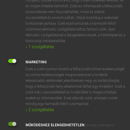
módjáról, többek között arról, hogy milyen oldalakat keresett fel
és milyen linkekre kattintott. Ezek az információk a felhasználó
VAN ELŐFIZETÉSED?
azonosítására nem használhatóak, mivel az adatok
összesítettek és anonimizáltak. Céljuk kizárólag a weboldal
Van előfizetésem a teljes szócikk megtekintéséhez.
funkcióinak javítása. Ezek közé tartoznak a harmadik féltől
származó elemzési szolgáltatásokhoz tartozó sütik; ilyen
BELÉPÉS
elemzési szolgáltatások a látogatóelemzések, a hőtérképek és a
közösségi médiaanalitika.
↓
1
szolgáltatás
MARKETING
Ezek a sütik nyomon követik a felhasználó online tevékenységét.
Az online tevékenységek megismerésével a hirdetők
NINCS ELŐFIZETÉSED?
relevánsabb reklámokat jeleníthetnek meg, és korlátozhatják,
Nincs regisztrációm és előfizetésem. A szótár 2 órás,
hogy a felhasználó hány alkalommal láthat egy hirdetést. Ezek a
díjmentes próbaverziójának elindításához regisztrálok és
sütik más szervezetekkel és hirdetőkkel is megoszthatják
belépek
.
ezeket az információkat. Ezek állandó sütik, amelyek szinte
mindig egy harmadik féltől származnak.
↓
2
szolgáltatás
REGISZTRÁCIÓ
MŰKÖDÉSHEZ ELENGEDHETETLEN
(mindig szükséges)