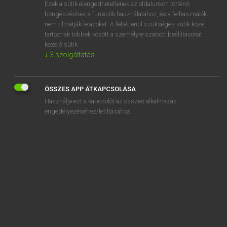
Ezek a sütik elengedhetetlenek az oldalunkon történő
böngészéshez,a funkciók használatához, és a felhasználók
nem tilthatják le azokat. A feltétlenül szükséges sütik közé
Lázár A. Péter, Varga György
tartoznak többek között a személyre szabott beállításokat
ANGOL−MAGYAR EGYETEMES NAGYSZÓTÁR
kezelő sütik.
↓
3
szolgáltatás
Kapcsolódó anyagok
act
ÖSSZES APP ÁTKAPCSOLÁSA
ACT
Használja ezt a kapcsolót az összes alkalmazás
act.
engedélyezéséhez/letiltásához.
actant
act drop
act for
actg.
ACTH
actigraph