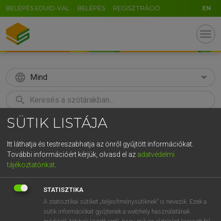
BELÉPÉS EDUID-VAL
BELÉPÉS
REGISZTRÁCIÓ
EN
menu
language
Mind
search
SÜTIK LISTÁJA
GR
KERESÉS
5
6
7
8
9
ö
ü
ó
Itt láthatja és testreszabhatja az önről gyűjtött információkat.
További információért kérjük, olvasd el az
adatvédelmi
r
t
z
u
i
o
p
ő
ú
LÁZÁR A. PÉTER, VARGA GYÖRGY
tájékoztatónkat
.
Angol−magyar egyetemes nagyszótár
g
h
j
k
l
é
á
ű
Ω
STATISZTIKA
v
b
n
m
,
.
-
AltGr
A statisztikai sütiket „teljesítménysütiknek” is nevezik. Ezek a
sütik információkat gyűjtenek a webhely használatának