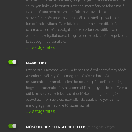
módjáról, többek között arról, hogy milyen oldalakat keresett fel
és milyen linkekre kattintott. Ezek az információk a felhasználó
VAN ELŐFIZETÉSED?
azonosítására nem használhatóak, mivel az adatok
összesítettek és anonimizáltak. Céljuk kizárólag a weboldal
Van előfizetésem a teljes szócikk megtekintéséhez.
funkcióinak javítása. Ezek közé tartoznak a harmadik féltől
származó elemzési szolgáltatásokhoz tartozó sütik; ilyen
BELÉPÉS
elemzési szolgáltatások a látogatóelemzések, a hőtérképek és a
közösségi médiaanalitika.
↓
1
szolgáltatás
MARKETING
Ezek a sütik nyomon követik a felhasználó online tevékenységét.
Az online tevékenységek megismerésével a hirdetők
NINCS ELŐFIZETÉSED?
relevánsabb reklámokat jeleníthetnek meg, és korlátozhatják,
Nincs regisztrációm és előfizetésem. A szótár 2 órás,
hogy a felhasználó hány alkalommal láthat egy hirdetést. Ezek a
díjmentes próbaverziójának elindításához regisztrálok és
sütik más szervezetekkel és hirdetőkkel is megoszthatják
belépek
.
ezeket az információkat. Ezek állandó sütik, amelyek szinte
mindig egy harmadik féltől származnak.
↓
2
szolgáltatás
REGISZTRÁCIÓ
MŰKÖDÉSHEZ ELENGEDHETETLEN
(mindig szükséges)