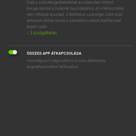
Ezek a sütik elengedhetetlenek az oldalunkon történő
böngészéshez,a funkciók használatához, és a felhasználók
nem tilthatják le azokat. A feltétlenül szükséges sütik közé
Lázár A. Péter, Varga György
tartoznak többek között a személyre szabott beállításokat
ANGOL−MAGYAR EGYETEMES NAGYSZÓTÁR
kezelő sütik.
↓
3
szolgáltatás
Kapcsolódó anyagok
repetition
ÖSSZES APP ÁTKAPCSOLÁSA
repetitious
Használja ezt a kapcsolót az összes alkalmazás
repetitive
engedélyezéséhez/letiltásához.
repetitive strain injury
rephrase
repine
repinement
repiner
repl.