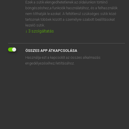
Ezek a sütik elengedhetetlenek az oldalunkon történő
böngészéshez,a funkciók használatához, és a felhasználók
nem tilthatják le azokat. A feltétlenül szükséges sütik közé
Lázár A. Péter, Varga György
tartoznak többek között a személyre szabott beállításokat
ANGOL−MAGYAR EGYETEMES NAGYSZÓTÁR
kezelő sütik.
↓
3
szolgáltatás
Kapcsolódó anyagok
repetend
ÖSSZES APP ÁTKAPCSOLÁSA
repetition
Használja ezt a kapcsolót az összes alkalmazás
repetitious
engedélyezéséhez/letiltásához.
repetitive
repetitive strain injury
rephrase
repine
repinement
repiner