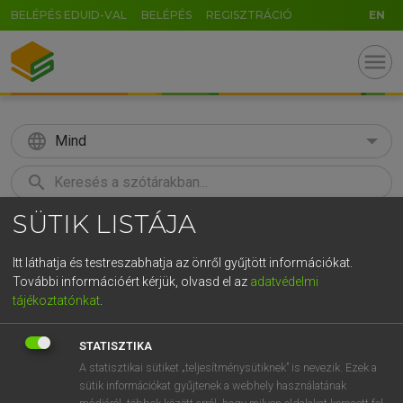
BELÉPÉS EDUID-VAL
BELÉPÉS
REGISZTRÁCIÓ
EN
menu
language
Mind
search
SÜTIK LISTÁJA
GR
KERESÉS
5
6
7
8
9
ö
ü
ó
Itt láthatja és testreszabhatja az önről gyűjtött információkat.
További információért kérjük, olvasd el az
adatvédelmi
r
t
z
u
i
o
p
ő
ú
LÁZÁR A. PÉTER, VARGA GYÖRGY
tájékoztatónkat
.
Angol−magyar egyetemes nagyszótár
g
h
j
k
l
é
á
ű
Ω
STATISZTIKA
v
b
n
m
,
.
-
AltGr
A statisztikai sütiket „teljesítménysütiknek” is nevezik. Ezek a
sütik információkat gyűjtenek a webhely használatának