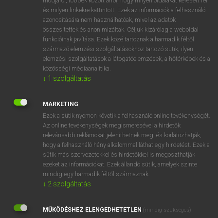
módjáról, többek között arról, hogy milyen oldalakat keresett fel
és milyen linkekre kattintott. Ezek az információk a felhasználó
VAN ELŐFIZETÉSED?
azonosítására nem használhatóak, mivel az adatok
összesítettek és anonimizáltak. Céljuk kizárólag a weboldal
Van előfizetésem a teljes szócikk megtekintéséhez.
funkcióinak javítása. Ezek közé tartoznak a harmadik féltől
származó elemzési szolgáltatásokhoz tartozó sütik; ilyen
BELÉPÉS
elemzési szolgáltatások a látogatóelemzések, a hőtérképek és a
közösségi médiaanalitika.
↓
1
szolgáltatás
MARKETING
Ezek a sütik nyomon követik a felhasználó online tevékenységét.
Az online tevékenységek megismerésével a hirdetők
NINCS ELŐFIZETÉSED?
relevánsabb reklámokat jeleníthetnek meg, és korlátozhatják,
Nincs regisztrációm és előfizetésem. A szótár 2 órás,
hogy a felhasználó hány alkalommal láthat egy hirdetést. Ezek a
díjmentes próbaverziójának elindításához regisztrálok és
sütik más szervezetekkel és hirdetőkkel is megoszthatják
belépek
.
ezeket az információkat. Ezek állandó sütik, amelyek szinte
mindig egy harmadik féltől származnak.
↓
2
szolgáltatás
REGISZTRÁCIÓ
MŰKÖDÉSHEZ ELENGEDHETETLEN
(mindig szükséges)