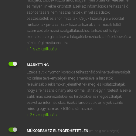
módjáról, többek között arról, hogy milyen oldalakat keresett fel
és milyen linkekre kattintott. Ezek az információk a felhasználó
VAN ELŐFIZETÉSED?
azonosítására nem használhatóak, mivel az adatok
összesítettek és anonimizáltak. Céljuk kizárólag a weboldal
Van előfizetésem a teljes szócikk megtekintéséhez.
funkcióinak javítása. Ezek közé tartoznak a harmadik féltől
származó elemzési szolgáltatásokhoz tartozó sütik; ilyen
BELÉPÉS
elemzési szolgáltatások a látogatóelemzések, a hőtérképek és a
közösségi médiaanalitika.
↓
1
szolgáltatás
MARKETING
Ezek a sütik nyomon követik a felhasználó online tevékenységét.
Az online tevékenységek megismerésével a hirdetők
NINCS ELŐFIZETÉSED?
relevánsabb reklámokat jeleníthetnek meg, és korlátozhatják,
Nincs regisztrációm és előfizetésem. A szótár 2 órás,
hogy a felhasználó hány alkalommal láthat egy hirdetést. Ezek a
díjmentes próbaverziójának elindításához regisztrálok és
sütik más szervezetekkel és hirdetőkkel is megoszthatják
belépek
.
ezeket az információkat. Ezek állandó sütik, amelyek szinte
mindig egy harmadik féltől származnak.
↓
2
szolgáltatás
REGISZTRÁCIÓ
MŰKÖDÉSHEZ ELENGEDHETETLEN
(mindig szükséges)