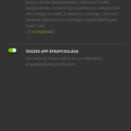
Ezek a sütik elengedhetetlenek az oldalunkon történő
böngészéshez,a funkciók használatához, és a felhasználók
nem tilthatják le azokat. A feltétlenül szükséges sütik közé
Lázár A. Péter, Varga György
tartoznak többek között a személyre szabott beállításokat
ANGOL−MAGYAR EGYETEMES NAGYSZÓTÁR
kezelő sütik.
↓
3
szolgáltatás
Kapcsolódó anyagok
perfect fifth
ÖSSZES APP ÁTKAPCSOLÁSA
perfect fourth
Használja ezt a kapcsolót az összes alkalmazás
perfect game
engedélyezéséhez/letiltásához.
perfectible
perfection
perfectionist
perfective
perfective aspect
perfectly