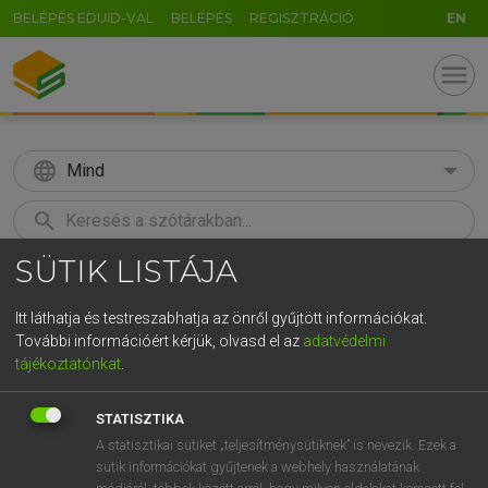
BELÉPÉS EDUID-VAL
BELÉPÉS
REGISZTRÁCIÓ
EN
menu
language
Mind
search
SÜTIK LISTÁJA
GR
KERESÉS
5
6
7
8
9
ö
ü
ó
Itt láthatja és testreszabhatja az önről gyűjtött információkat.
További információért kérjük, olvasd el az
adatvédelmi
r
t
z
u
i
o
p
ő
ú
LÁZÁR A. PÉTER, VARGA GYÖRGY
tájékoztatónkat
.
Angol−magyar egyetemes nagyszótár
g
h
j
k
l
é
á
ű
Ω
STATISZTIKA
v
b
n
m
,
.
-
AltGr
A statisztikai sütiket „teljesítménysütiknek” is nevezik. Ezek a
sütik információkat gyűjtenek a webhely használatának