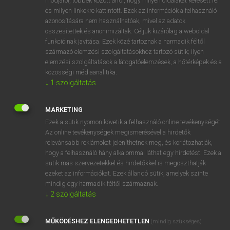
módjáról, többek között arról, hogy milyen oldalakat keresett fel
és milyen linkekre kattintott. Ezek az információk a felhasználó
VAN ELŐFIZETÉSED?
azonosítására nem használhatóak, mivel az adatok
összesítettek és anonimizáltak. Céljuk kizárólag a weboldal
Van előfizetésem a teljes szócikk megtekintéséhez.
funkcióinak javítása. Ezek közé tartoznak a harmadik féltől
származó elemzési szolgáltatásokhoz tartozó sütik; ilyen
BELÉPÉS
elemzési szolgáltatások a látogatóelemzések, a hőtérképek és a
közösségi médiaanalitika.
↓
1
szolgáltatás
MARKETING
Ezek a sütik nyomon követik a felhasználó online tevékenységét.
Az online tevékenységek megismerésével a hirdetők
NINCS ELŐFIZETÉSED?
relevánsabb reklámokat jeleníthetnek meg, és korlátozhatják,
Nincs regisztrációm és előfizetésem. A szótár 2 órás,
hogy a felhasználó hány alkalommal láthat egy hirdetést. Ezek a
díjmentes próbaverziójának elindításához regisztrálok és
sütik más szervezetekkel és hirdetőkkel is megoszthatják
belépek
.
ezeket az információkat. Ezek állandó sütik, amelyek szinte
mindig egy harmadik féltől származnak.
↓
2
szolgáltatás
REGISZTRÁCIÓ
MŰKÖDÉSHEZ ELENGEDHETETLEN
(mindig szükséges)