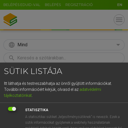
BELÉPÉS EDUID-VAL
BELÉPÉS
REGISZTRÁCIÓ
EN
menu
language
Mind
search
SÜTIK LISTÁJA
GR
KERESÉS
5
6
7
8
9
ö
ü
ó
Itt láthatja és testreszabhatja az önről gyűjtött információkat.
További információért kérjük, olvasd el az
adatvédelmi
r
t
z
u
i
o
p
ő
ú
LÁZÁR A. PÉTER, VARGA GYÖRGY
tájékoztatónkat
.
Angol−magyar egyetemes nagyszótár
g
h
j
k
l
é
á
ű
Ω
STATISZTIKA
v
b
n
m
,
.
-
AltGr
A statisztikai sütiket „teljesítménysütiknek” is nevezik. Ezek a
sütik információkat gyűjtenek a webhely használatának