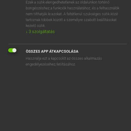
Ezek a sütik elengedhetetlenek az oldalunkon történő
böngészéshez,a funkciók használatához, és a felhasználók
nem tilthatják le azokat. A feltétlenül szükséges sütik közé
Lázár A. Péter, Varga György
tartoznak többek között a személyre szabott beállításokat
ANGOL−MAGYAR EGYETEMES NAGYSZÓTÁR
kezelő sütik.
↓
3
szolgáltatás
Kapcsolódó anyagok
behove
ÖSSZES APP ÁTKAPCSOLÁSA
beige
Használja ezt a kapcsolót az összes alkalmazás
beigel
engedélyezéséhez/letiltásához.
Beijing
being
Beirut
bejabers
bejesus
bejewelled